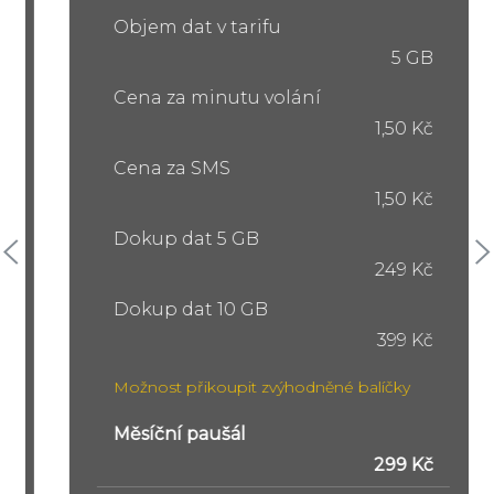
Objem dat v tarifu
5 GB
Cena za minutu volání
1,50 Kč
Cena za SMS
1,50 Kč
Dokup dat 5 GB
249 Kč
Dokup dat 10 GB
399 Kč
Možnost přikoupit zvýhodněné balíčky
Měsíční paušál
299 Kč