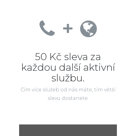
+
50 Kč sleva za
každou další aktivní
službu.
Čím více služeb od nás máte, tím větší
slevu dostanete.