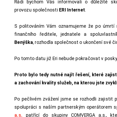
Rádi bychom Vás informovali o důležité sku
provozu společnosti
ERI Internet
.
S politováním Vám oznamujeme že po úmrtí 
finančního ředitele, jednatele a spoluvlast
Benýška
, rozhodla společnost o ukončení své či
Po tomto datu již Eri nebude pokračovat v posk
Proto bylo tedy nutné najít řešení, které zajist
a zachování kvality služeb, na kterou jste zvykl
Po pečlivém zvážení jsme se rozhodli zajistit 
spolupráci s naším partnerským operátorem s
a.s.
patřící do skupiny COMVERGA a.s., kte