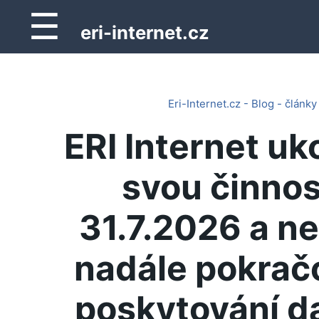
☰
eri-internet.cz
Eri-Internet.cz - Blog - články
ERI Internet uk
svou činnos
31.7.2026 a n
nadále pokrač
poskytování d