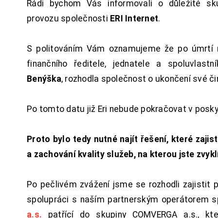
Rádi bychom Vás informovali o důležité sku
provozu společnosti
ERI Internet
.
S politováním Vám oznamujeme že po úmrtí 
finančního ředitele, jednatele a spoluvlast
Benýška
, rozhodla společnost o ukončení své či
Po tomto datu již Eri nebude pokračovat v posk
Proto bylo tedy nutné najít řešení, které zajist
a zachování kvality služeb, na kterou jste zvykl
Po pečlivém zvážení jsme se rozhodli zajistit 
spolupráci s naším partnerským operátorem s
a.s.
patřící do skupiny COMVERGA a.s., kte