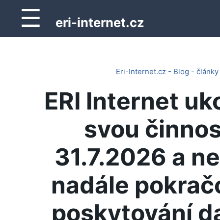
☰
eri-internet.cz
Eri-Internet.cz - Blog - články
ERI Internet uk
svou činnos
31.7.2026 a n
nadále pokrač
poskytování d