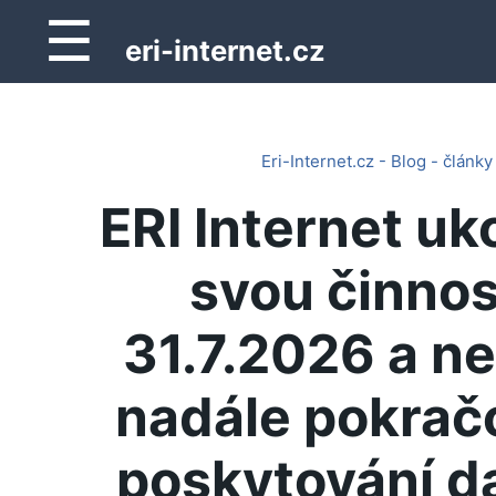
☰
eri-internet.cz
Eri-Internet.cz - Blog - články
ERI Internet uk
svou činnos
31.7.2026 a n
nadále pokrač
poskytování d