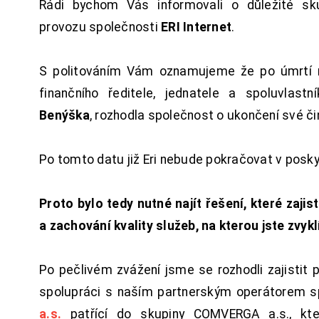
Rádi bychom Vás informovali o důležité sku
provozu společnosti
ERI Internet
.
S politováním Vám oznamujeme že po úmrtí 
finančního ředitele, jednatele a spoluvlast
Benýška
, rozhodla společnost o ukončení své či
Po tomto datu již Eri nebude pokračovat v posk
Proto bylo tedy nutné najít řešení, které zajist
a zachování kvality služeb, na kterou jste zvykl
Po pečlivém zvážení jsme se rozhodli zajistit 
spolupráci s naším partnerským operátorem s
a.s.
patřící do skupiny COMVERGA a.s., kte