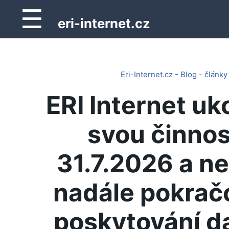
☰
eri-internet.cz
Eri-Internet.cz - Blog - články
ERI Internet uk
svou činnos
31.7.2026 a n
nadále pokrač
poskytování d