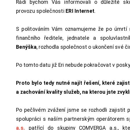
Rádi bychom Vás informovali o důležité sku
provozu společnosti
ERI Internet
.
S politováním Vám oznamujeme že po úmrtí 
finančního ředitele, jednatele a spoluvlast
Benýška
, rozhodla společnost o ukončení své či
Po tomto datu již Eri nebude pokračovat v posk
Proto bylo tedy nutné najít řešení, které zajist
a zachování kvality služeb, na kterou jste zvykl
Po pečlivém zvážení jsme se rozhodli zajistit 
spolupráci s naším partnerským operátorem s
a.s.
patřící do skupiny COMVERGA a.s., kte