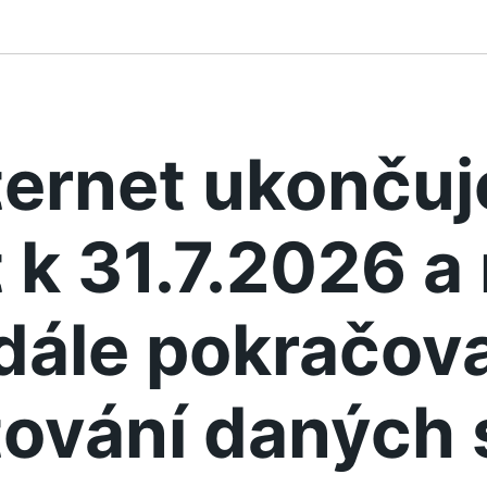
ternet ukonču
 k 31.7.2026 
dále pokračova
ování daných 