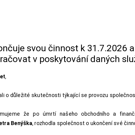
končuje svou činnost k 31.7.2026 
račovat v poskytování daných slu
net
,
i o důležité skutečnosti týkající se provozu společno
ujeme že po úmrtí našeho obchodního a finanční
Petra Benýška
, rozhodla společnost o ukončení své činn