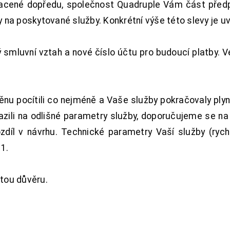
acené dopředu, společnost Quadruple Vám část předpl
na poskytované služby. Konkrétní výše této slevy je u
smluvní vztah a nové číslo účtu pro budoucí platby. 
nu pocítili co nejméně a Vaše služby pokračovaly plyn
zili na odlišné parametry služby, doporučujeme se na
ozdíl v návrhu. Technické parametry Vaší služby (ryc
1.
tou důvěru.