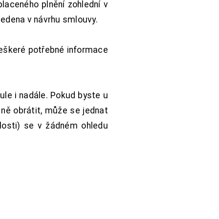
aceného plnění zohlední v
vedena v návrhu smlouvy.
Veškeré potřebné informace
ule i nadále. Pokud byste u
 ně obrátit, může se jednat
hlosti) se v žádném ohledu