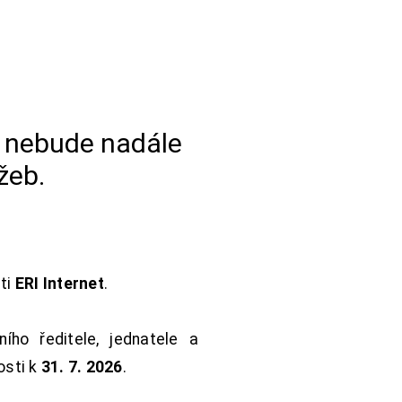
a nebude nadále
žeb.
sti
ERI Internet
.
ho ředitele, jednatele a
osti k
31. 7. 2026
.