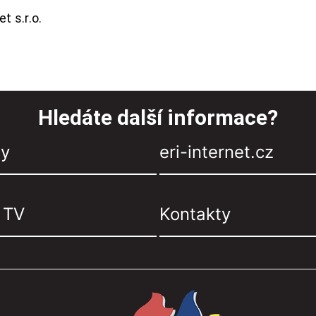
t s.r.o.
Hledáte další informace?
zy
eri-internet.cz
, TV
Kontakty