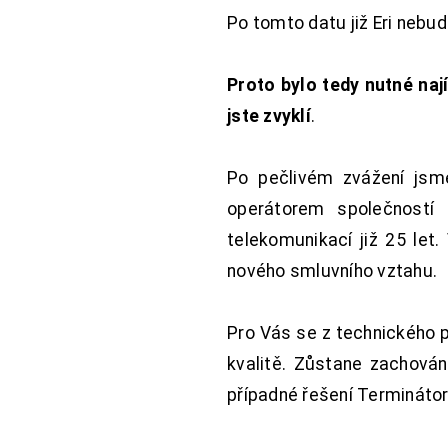
Po tomto datu již Eri nebu
Proto bylo tedy nutné nají
jste zvyklí
.
Po pečlivém zvážení jsme
operátorem společností
telekomunikací již 25 let
nového smluvního vztahu.
Pro Vás se z technického 
kvalitě. Zůstane zachována
případné řešení Terminátor