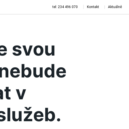
tel: 234 496 070
Kontakt
Aktuálně
je svou
a nebude
t v
služeb.