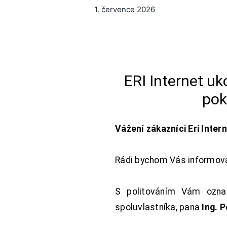
1. července 2026
ERI Internet u
pok
Vážení zákazníci Eri Inter
Rádi bychom Vás informoval
S politováním Vám oznam
spoluvlastníka, pana
Ing. 