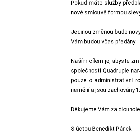
Pokud máte služby předpl
nové smlouvě formou slevy 
Jedinou změnou bude nový 
Vám budou včas předány.
Naším cílem je, abyste změ
společnosti Quadruple nara
pouze o administrativní r
nemění a jsou zachovány 1:
Děkujeme Vám za dlouhole
S úctou Benedikt Pánek