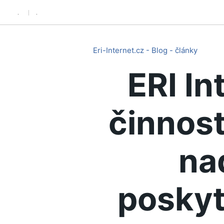
.
.
Eri-Internet.cz - Blog - články
ERI In
činnost
na
poskyt