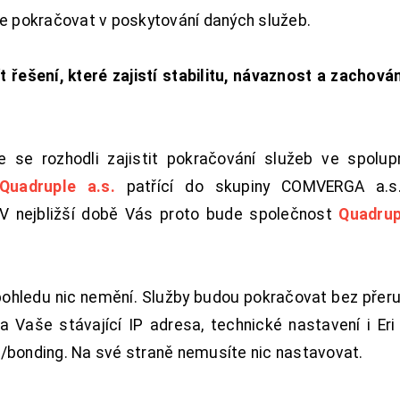
de pokračovat v poskytování daných služeb.
t řešení, které zajistí stabilitu, návaznost a zachován
 se rozhodli zajistit pokračování služeb ve spolu
Quadruple a.s.
patřící do skupiny COMVERGA a.s.,
. V nejbližší době Vás proto bude společnost
Quadrup
pohledu nic nemění. Služby budou pokračovat bez přeru
 Vaše stávající IP adresa, technické nastavení i Eri L
/bonding. Na své straně nemusíte nic nastavovat.