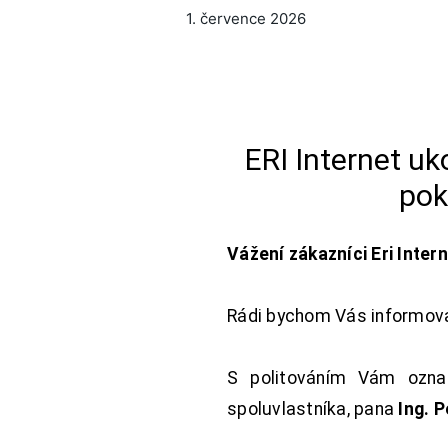
1. července 2026
ERI Internet u
pok
Vážení zákazníci Eri Inter
Rádi bychom Vás informoval
S politováním Vám oznam
spoluvlastníka, pana
Ing. 