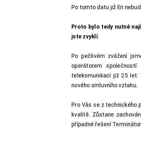
Po tomto datu již Eri nebu
Proto bylo tedy nutné nají
jste zvyklí
.
Po pečlivém zvážení jsme
operátorem společností
telekomunikací již 25 let
nového smluvního vztahu.
Pro Vás se z technického 
kvalitě. Zůstane zachována
případné řešení Terminátor