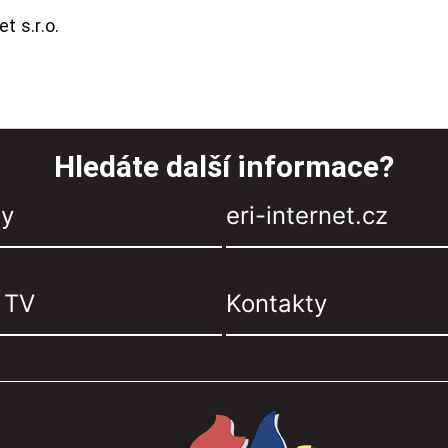
t s.r.o.
Hledáte další informace?
zy
eri-internet.cz
, TV
Kontakty