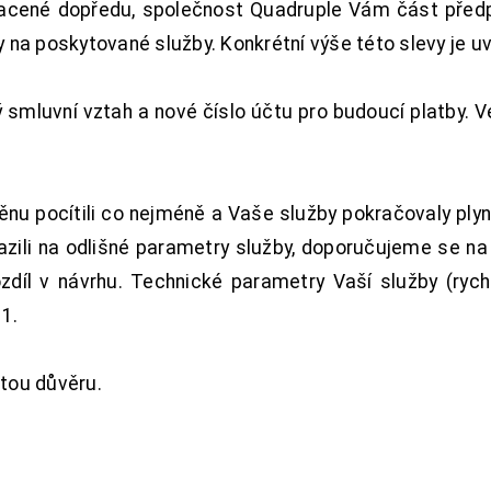
acené dopředu, společnost Quadruple Vám část předpl
na poskytované služby. Konkrétní výše této slevy je u
smluvní vztah a nové číslo účtu pro budoucí platby. 
nu pocítili co nejméně a Vaše služby pokračovaly plyn
zili na odlišné parametry služby, doporučujeme se na
ozdíl v návrhu. Technické parametry Vaší služby (ryc
1.
tou důvěru.