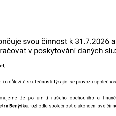
končuje svou činnost k 31.7.2026 
račovat v poskytování daných slu
net
,
i o důležité skutečnosti týkající se provozu společno
ujeme že po úmrtí našeho obchodního a finanční
Petra Benýška
, rozhodla společnost o ukončení své činn