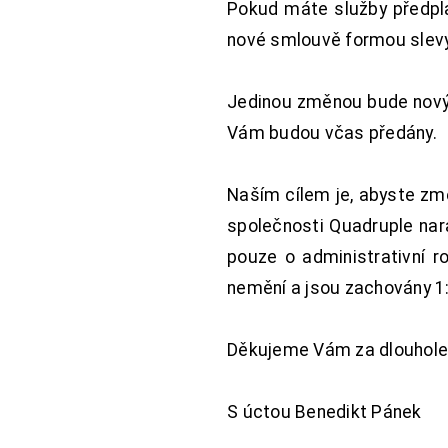
Pokud máte služby předpl
nové smlouvě formou slevy 
Jedinou změnou bude nový 
Vám budou včas předány.
Naším cílem je, abyste změ
společnosti Quadruple nara
pouze o administrativní r
nemění a jsou zachovány 1:
Děkujeme Vám za dlouhole
S úctou Benedikt Pánek