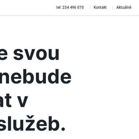
tel: 234 496 070
Kontakt
Aktuálně
je svou
a nebude
t v
služeb.