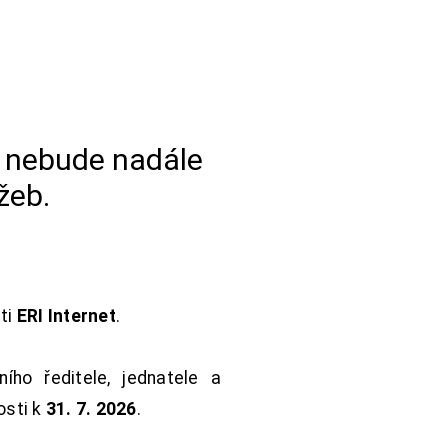
a nebude nadále
žeb.
sti
ERI Internet
.
ho ředitele, jednatele a
osti k
31. 7. 2026
.