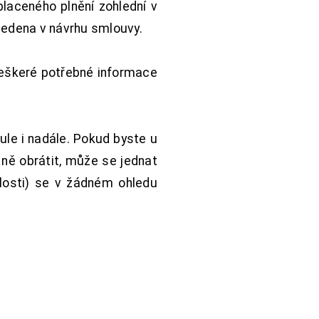
aceného plnění zohlední v
vedena v návrhu smlouvy.
Veškeré potřebné informace
ule i nadále. Pokud byste u
 ně obrátit, může se jednat
hlosti) se v žádném ohledu