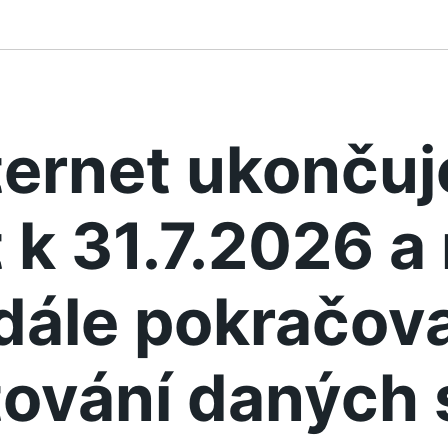
ternet ukonču
 k 31.7.2026 
dále pokračova
ování daných 