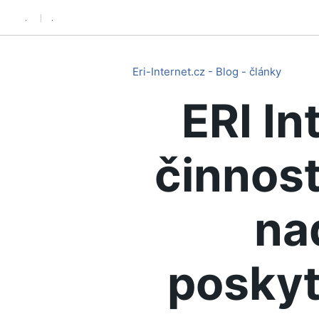
.
.
Eri-Internet.cz - Blog - články
ERI In
činnost
na
poskyt