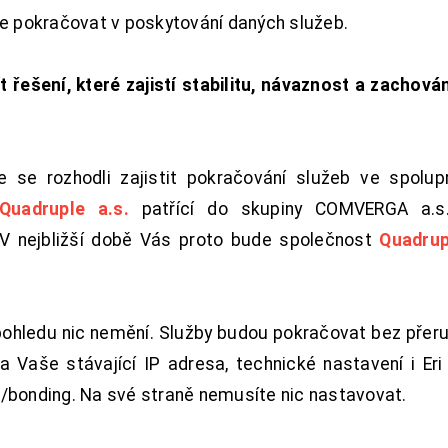
de pokračovat v poskytování daných služeb.
t řešení, které zajistí stabilitu, návaznost a zachován
 se rozhodli zajistit pokračování služeb ve spolu
Quadruple a.s.
patřící do skupiny COMVERGA a.s.,
. V nejbližší době Vás proto bude společnost
Quadrup
pohledu nic nemění. Služby budou pokračovat bez přeru
 Vaše stávající IP adresa, technické nastavení i Eri L
/bonding. Na své straně nemusíte nic nastavovat.