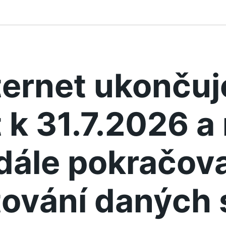
ternet ukonču
 k 31.7.2026 
dále pokračova
ování daných 