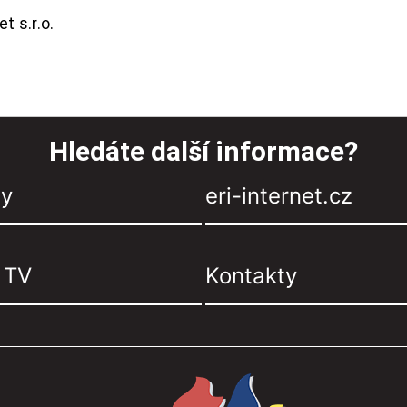
t s.r.o.
Hledáte další informace?
zy
eri-internet.cz
, TV
Kontakty