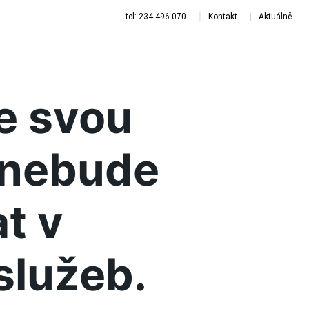
tel: 234 496 070
Kontakt
Aktuálně
je svou
a nebude
t v
služeb.