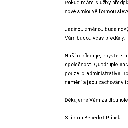
Pokud máte služby předpl
nové smlouvě formou slevy 
Jedinou změnou bude nový 
Vám budou včas předány.
Naším cílem je, abyste změ
společnosti Quadruple nara
pouze o administrativní r
nemění a jsou zachovány 1:
Děkujeme Vám za dlouhole
S úctou Benedikt Pánek