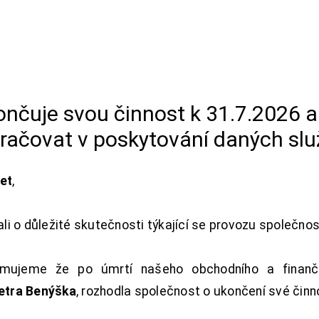
končuje svou činnost k 31.7.2026 
račovat v poskytování daných slu
net
,
i o důležité skutečnosti týkající se provozu společno
ujeme že po úmrtí našeho obchodního a finanční
Petra Benýška
, rozhodla společnost o ukončení své činn