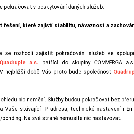
de pokračovat v poskytování daných služeb.
t řešení, které zajistí stabilitu, návaznost a zachován
 se rozhodli zajistit pokračování služeb ve spolu
Quadruple a.s.
patřící do skupiny COMVERGA a.s.,
. V nejbližší době Vás proto bude společnost
Quadrup
pohledu nic nemění. Služby budou pokračovat bez přeru
 Vaše stávající IP adresa, technické nastavení i Eri L
/bonding. Na své straně nemusíte nic nastavovat.