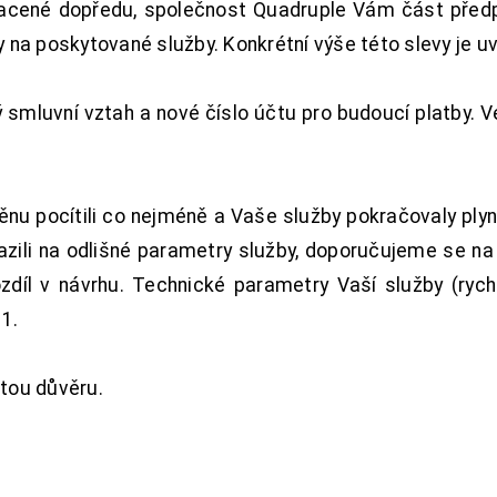
acené dopředu, společnost Quadruple Vám část předpl
na poskytované služby. Konkrétní výše této slevy je u
smluvní vztah a nové číslo účtu pro budoucí platby. 
nu pocítili co nejméně a Vaše služby pokračovaly plyn
zili na odlišné parametry služby, doporučujeme se na
ozdíl v návrhu. Technické parametry Vaší služby (ryc
1.
tou důvěru.