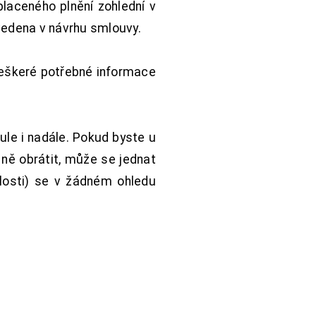
aceného plnění zohlední v
vedena v návrhu smlouvy.
Veškeré potřebné informace
ule i nadále. Pokud byste u
 ně obrátit, může se jednat
hlosti) se v žádném ohledu