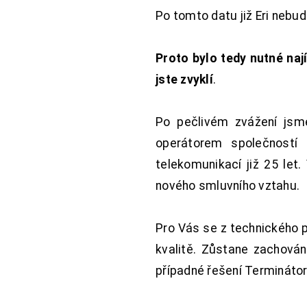
Po tomto datu již Eri nebu
Proto bylo tedy nutné nají
jste zvyklí
.
Po pečlivém zvážení jsme
operátorem společností
telekomunikací již 25 let
nového smluvního vztahu.
Pro Vás se z technického 
kvalitě. Zůstane zachována
případné řešení Terminátor