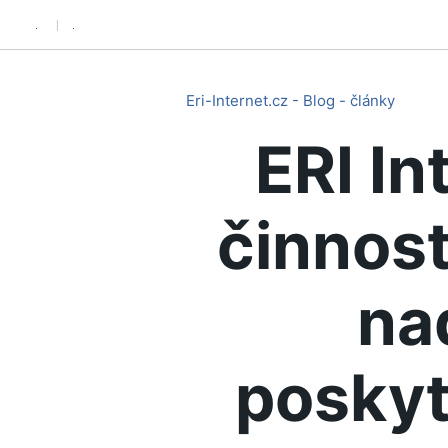
.
.
Eri-Internet.cz - Blog - články
ERI In
činnost
na
poskyt