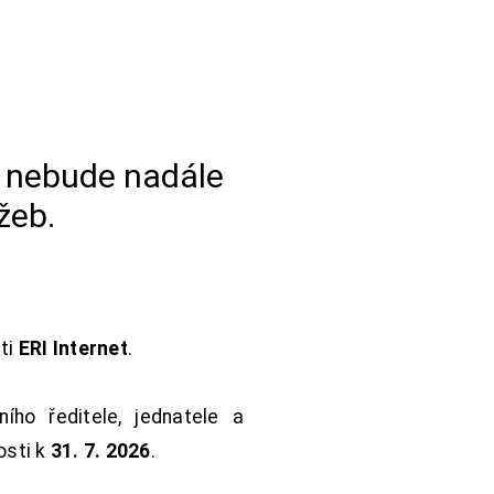
a nebude nadále
žeb.
sti
ERI Internet
.
ho ředitele, jednatele a
osti k
31. 7. 2026
.