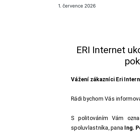
1. července 2026
ERI Internet u
pok
Vážení zákazníci Eri Inter
Rádi bychom Vás informoval
S politováním Vám oznam
spoluvlastníka, pana
Ing. 