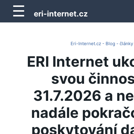
☰
eri-internet.cz
Eri-Internet.cz - Blog - články
ERI Internet uk
svou činnos
31.7.2026 a n
nadále pokrač
poskytování d