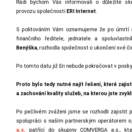
Rádi bychom Vás informovali o důležité sku
provozu společnosti
ERI Internet
.
S politováním Vám oznamujeme že po úmrtí 
finančního ředitele, jednatele a spoluvlast
Benýška
, rozhodla společnost o ukončení své či
Po tomto datu již Eri nebude pokračovat v posk
Proto bylo tedy nutné najít řešení, které zajist
a zachování kvality služeb, na kterou jste zvykl
Po pečlivém zvážení jsme se rozhodli zajistit 
spolupráci s naším partnerským operátorem s
a.s.
patřící do skupiny COMVERGA a.s., kte