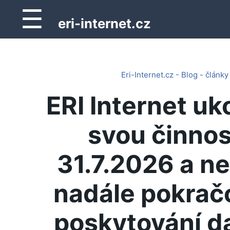
☰
eri-internet.cz
Eri-Internet.cz - Blog - články
ERI Internet uk
svou činnos
31.7.2026 a n
nadále pokrač
poskytování d