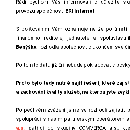
Rádi bychom Vás informovali o důležité sku
provozu společnosti
ERI Internet
.
S politováním Vám oznamujeme že po úmrtí 
finančního ředitele, jednatele a spoluvlast
Benýška
, rozhodla společnost o ukončení své či
Po tomto datu již Eri nebude pokračovat v posk
Proto bylo tedy nutné najít řešení, které zajist
a zachování kvality služeb, na kterou jste zvykl
Po pečlivém zvážení jsme se rozhodli zajistit 
spolupráci s naším partnerským operátorem s
a.s.
patřící do skupiny COMVERGA a.s., kte