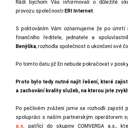
Rádi bychom Vás informovali o důležité sku
provozu společnosti
ERI Internet
.
S politováním Vám oznamujeme že po úmrtí 
finančního ředitele, jednatele a spoluvlast
Benýška
, rozhodla společnost o ukončení své či
Po tomto datu již Eri nebude pokračovat v posk
Proto bylo tedy nutné najít řešení, které zajist
a zachování kvality služeb, na kterou jste zvykl
Po pečlivém zvážení jsme se rozhodli zajistit 
spolupráci s naším partnerským operátorem s
a.s.
patřící do skupiny COMVERGA a.s., kte