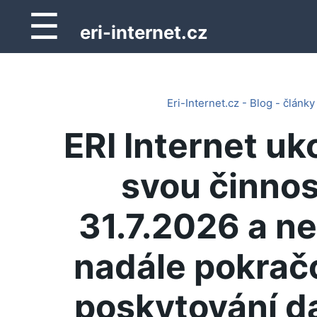
☰
eri-internet.cz
Eri-Internet.cz - Blog - články
ERI Internet uk
svou činnos
31.7.2026 a n
nadále pokrač
poskytování d