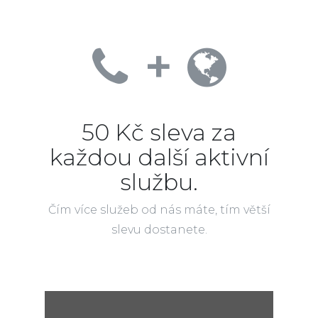
+
50 Kč sleva za
každou další aktivní
službu.
Čím více služeb od nás máte, tím větší
slevu dostanete.