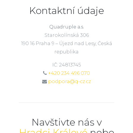
Kontaktní údaje
Quadruple a.s.
Starokolínská 306
190 16 Praha 9 – Újezd nad Lesy, Česká
republika
IČ: 24813745
+420 234 496 070
podpora@q-cz.cz
Navštivte nás v
Hradci Králové
nebo