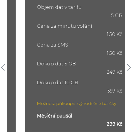
Objem dat v tarifu
5 GB
Cena za minutu volání
1,50 Kč
Cena za SMS
1,50 Kč
Dokup dat 5 GB
249 Kč
Dokup dat 10 GB
399 Kč
Možnost přikoupit zvýhodněné balíčky
Měsíční paušál
299 Kč