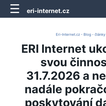
☰
eri-internet.cz
Eri-Internet.cz - Blog - články
ERI Internet uk
svou činnos
31.7.2026 a n
nadále pokrač
poskytování d