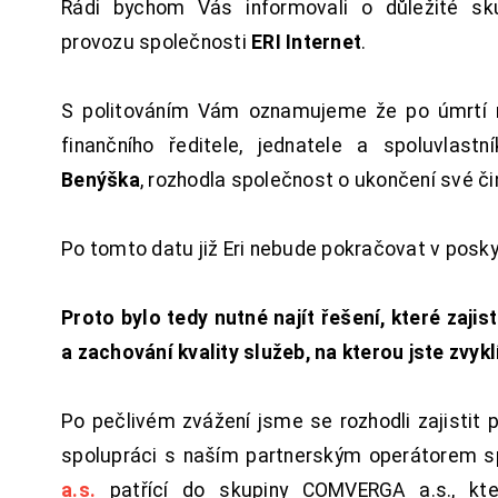
Rádi bychom Vás informovali o důležité sku
provozu společnosti
ERI Internet
.
S politováním Vám oznamujeme že po úmrtí 
finančního ředitele, jednatele a spoluvlast
Benýška
, rozhodla společnost o ukončení své či
Po tomto datu již Eri nebude pokračovat v posk
Proto bylo tedy nutné najít řešení, které zajist
a zachování kvality služeb, na kterou jste zvykl
Po pečlivém zvážení jsme se rozhodli zajistit 
spolupráci s naším partnerským operátorem s
a.s.
patřící do skupiny COMVERGA a.s., kte