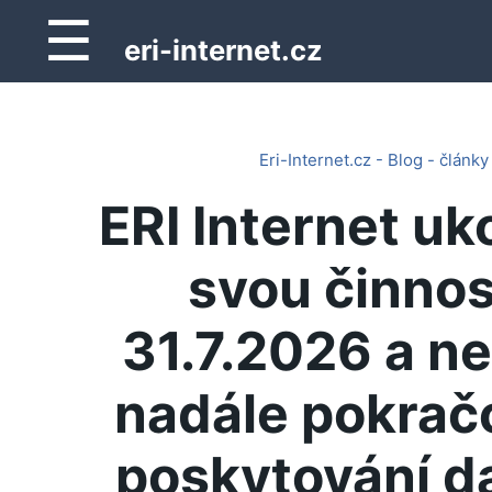
☰
eri-internet.cz
Eri-Internet.cz - Blog - články
ERI Internet uk
svou činnos
31.7.2026 a n
nadále pokrač
poskytování d