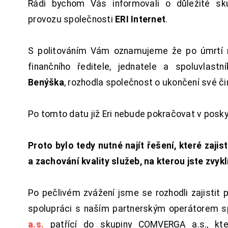
Rádi bychom Vás informovali o důležité sku
provozu společnosti
ERI Internet
.
S politováním Vám oznamujeme že po úmrtí 
finančního ředitele, jednatele a spoluvlast
Benýška
, rozhodla společnost o ukončení své či
Po tomto datu již Eri nebude pokračovat v posk
Proto bylo tedy nutné najít řešení, které zajist
a zachování kvality služeb, na kterou jste zvykl
Po pečlivém zvážení jsme se rozhodli zajistit 
spolupráci s naším partnerským operátorem s
a.s.
patřící do skupiny COMVERGA a.s., kte