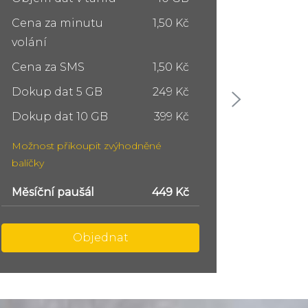
Cena za minutu
1,50 Kč
Cena z
volání
volání
Cena za SMS
1,50 Kč
Cena z
Dokup dat 5 GB
249 Kč
Dokup 
Dokup dat 10 GB
399 Kč
Dokup 
Možnost přikoupit zvýhodněné
Možnost
balíčky
balíčky
Měsíční paušál
749 Kč
Měsíční
Objednat