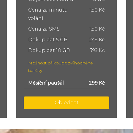
Cena za minutu
1,50 Kč
volání
Cena za SMS
1,50 Kč
Dokup dat 5 GB
249 Kč
Dokup dat 10 GB
399 Kč
Možnost přikoupit zvýhodněné
balíčky
Měsíční paušál
449 Kč
Objednat