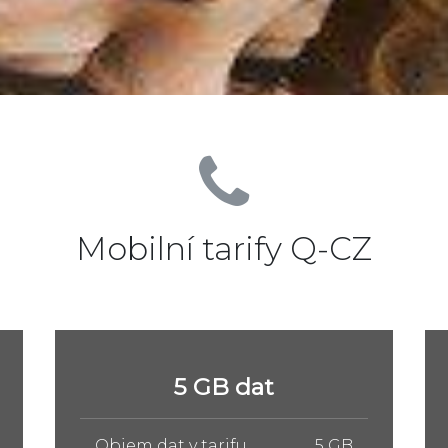
Mobilní tarify Q-CZ
10 GB dat
Objem dat v tarifu
10 GB