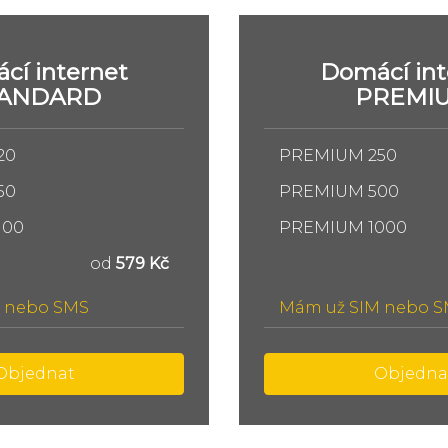
cí internet
Domácí int
TANDARD
PREMI
20
PREMIUM 250
50
PREMIUM 500
100
PREMIUM 1000
od
579 Kč
 nebo SMS
Mám už SIM nebo 
Objednat
Objedna