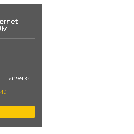
ernet
UM
od
769 Kč
SMS
t