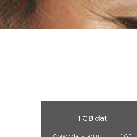
5 GB dat
1 GB
Objem dat v tarifu
5 GB