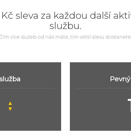
 Kč sleva za každou další akti
službu.
Čím více služeb od nás máte, tím větší slevu dostanete
 služba
Pevný 
▲
▼