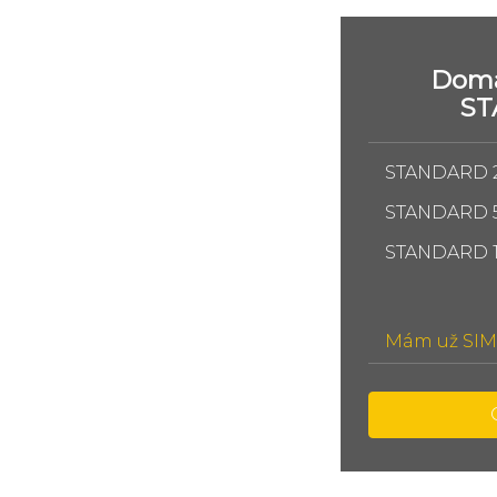
Domá
S
STANDARD 
STANDARD 
STANDARD 
Mám už SIM