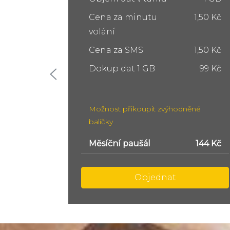
1,50 Kč
Cena za minutu
1,50 Kč
volání
1,50 Kč
Cena za SMS
1,50 Kč
99 Kč
Dokup dat 5 GB
249 Kč
Dokup dat 10 GB
399 Kč
ěné
Možnost přikoupit zvýhodněné
balíčky
144 Kč
Měsíční paušál
299 Kč
Objednat