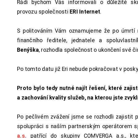
Rádi bychom Vás informovali o důležité sku
provozu společnosti
ERI Internet
.
S politováním Vám oznamujeme že po úmrtí 
finančního ředitele, jednatele a spoluvlast
Benýška
, rozhodla společnost o ukončení své či
Po tomto datu již Eri nebude pokračovat v posk
Proto bylo tedy nutné najít řešení, které zajist
a zachování kvality služeb, na kterou jste zvykl
Po pečlivém zvážení jsme se rozhodli zajistit 
spolupráci s naším partnerským operátorem s
a.s.
patřící do skupiny COMVERGA a.s., kte