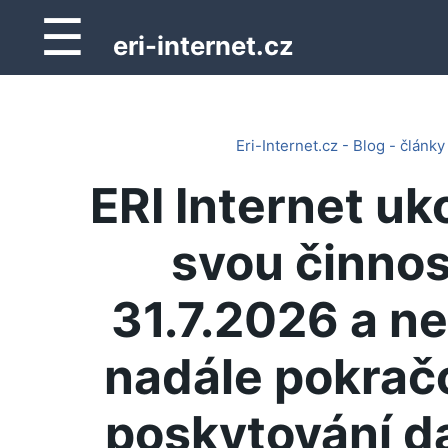
☰
eri-internet.cz
Eri-Internet.cz - Blog - články
ERI Internet uk
svou činnos
31.7.2026 a n
nadále pokrač
poskytování d