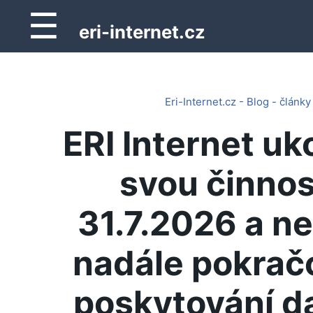
☰
eri-internet.cz
Eri-Internet.cz - Blog - články
ERI Internet uk
svou činnos
31.7.2026 a n
nadále pokrač
poskytování d