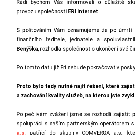
Rádi bychom Vás informovali o důležité sku
provozu společnosti
ERI Internet
.
S politováním Vám oznamujeme že po úmrtí 
finančního ředitele, jednatele a spoluvlast
Benýška
, rozhodla společnost o ukončení své či
Po tomto datu již Eri nebude pokračovat v posk
Proto bylo tedy nutné najít řešení, které zajist
a zachování kvality služeb, na kterou jste zvykl
Po pečlivém zvážení jsme se rozhodli zajistit 
spolupráci s naším partnerským operátorem s
a.s.
patřící do skupiny COMVERGA a.s., kte