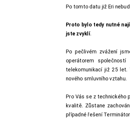
Po tomto datu již Eri nebu
Proto bylo tedy nutné nají
jste zvyklí
.
Po pečlivém zvážení jsme
operátorem společností
telekomunikací již 25 let
nového smluvního vztahu.
Pro Vás se z technického 
kvalitě. Zůstane zachována
případné řešení Terminátor