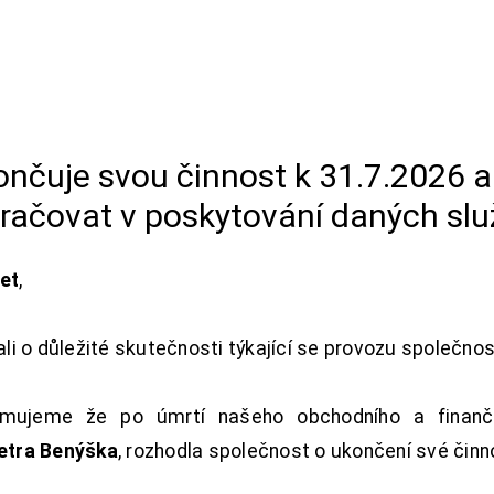
končuje svou činnost k 31.7.2026 
račovat v poskytování daných slu
net
,
i o důležité skutečnosti týkající se provozu společno
ujeme že po úmrtí našeho obchodního a finanční
Petra Benýška
, rozhodla společnost o ukončení své činn