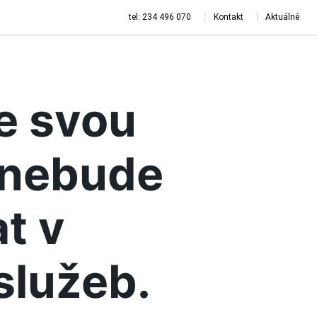
tel: 234 496 070
Kontakt
Aktuálně
je svou
a nebude
t v
služeb.