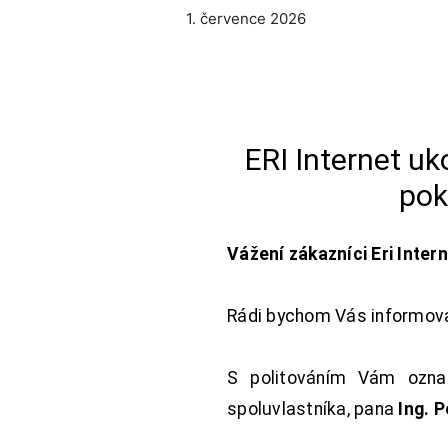
1. července 2026
ERI Internet u
pok
Vážení zákazníci Eri Inter
Rádi bychom Vás informoval
S politováním Vám oznam
spoluvlastníka, pana
Ing. 