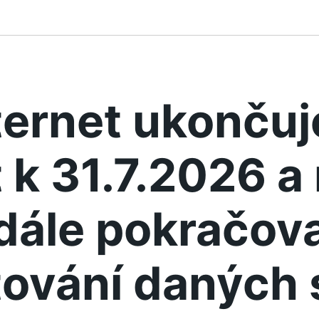
ternet ukonču
 k 31.7.2026 
dále pokračova
ování daných 