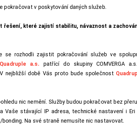
de pokračovat v poskytování daných služeb.
t řešení, které zajistí stabilitu, návaznost a zachován
 se rozhodli zajistit pokračování služeb ve spolu
Quadruple a.s.
patřící do skupiny COMVERGA a.s.,
. V nejbližší době Vás proto bude společnost
Quadrup
pohledu nic nemění. Služby budou pokračovat bez přeru
 Vaše stávající IP adresa, technické nastavení i Eri L
/bonding. Na své straně nemusíte nic nastavovat.