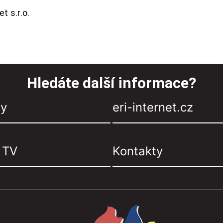
t s.r.o.
Hledáte další informace?
zy
eri-internet.cz
, TV
Kontakty