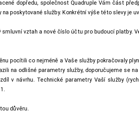
acené dopředu, společnost Quadruple Vám část předpl
na poskytované služby. Konkrétní výše této slevy je u
smluvní vztah a nové číslo účtu pro budoucí platby. 
nu pocítili co nejméně a Vaše služby pokračovaly plyn
zili na odlišné parametry služby, doporučujeme se na
ozdíl v návrhu. Technické parametry Vaší služby (ryc
1.
tou důvěru.