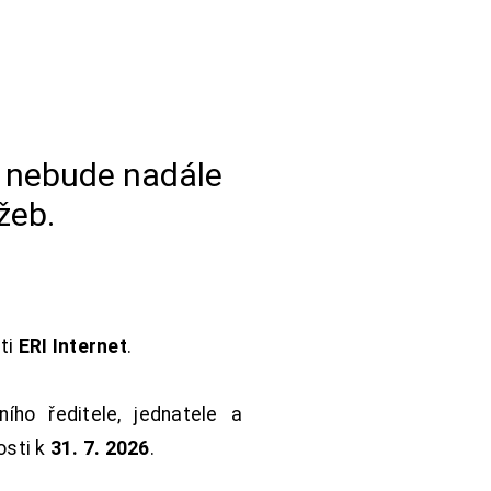
a nebude nadále
žeb.
sti
ERI Internet
.
ho ředitele, jednatele a
osti k
31. 7. 2026
.