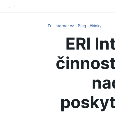
.
.
Eri-Internet.cz - Blog - články
ERI In
činnost
na
poskyt