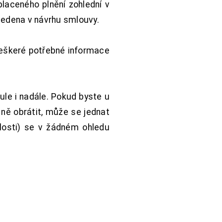
aceného plnění zohlední v
vedena v návrhu smlouvy.
Veškeré potřebné informace
ule i nadále. Pokud byste u
 ně obrátit, může se jednat
hlosti) se v žádném ohledu