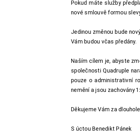
Pokud máte služby předpl
nové smlouvě formou slevy 
Jedinou změnou bude nový 
Vám budou včas předány.
Naším cílem je, abyste změ
společnosti Quadruple nara
pouze o administrativní r
nemění a jsou zachovány 1:
Děkujeme Vám za dlouhole
S úctou Benedikt Pánek