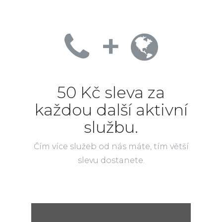
+
50 Kč sleva za
každou další aktivní
službu.
Čím více služeb od nás máte, tím větší
slevu dostanete.