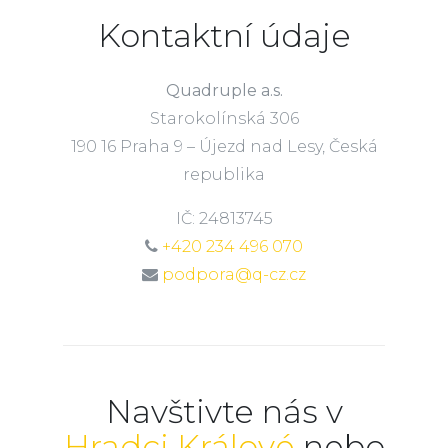
Kontaktní údaje
Quadruple a.s.
Starokolínská 306
190 16 Praha 9 – Újezd nad Lesy, Česká
republika
IČ: 24813745
+420 234 496 070
podpora@q-cz.cz
Navštivte nás v
Hradci Králové
nebo