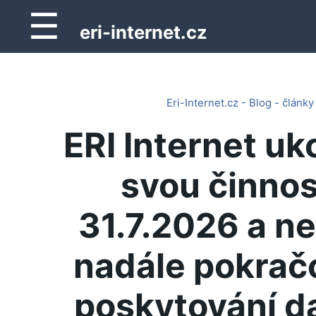
☰
eri-internet.cz
Eri-Internet.cz - Blog - články
ERI Internet uk
svou činnos
31.7.2026 a n
nadále pokrač
poskytování d