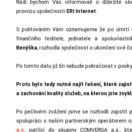
Rádi bychom Vás informovali o důležité sku
provozu společnosti
ERI Internet
.
S politováním Vám oznamujeme že po úmrtí 
finančního ředitele, jednatele a spoluvlast
Benýška
, rozhodla společnost o ukončení své či
Po tomto datu již Eri nebude pokračovat v posk
Proto bylo tedy nutné najít řešení, které zajist
a zachování kvality služeb, na kterou jste zvykl
Po pečlivém zvážení jsme se rozhodli zajistit 
spolupráci s naším partnerským operátorem s
a.s.
patřící do skupiny COMVERGA a.s., kte