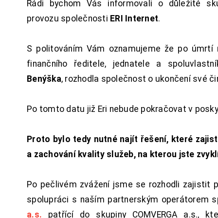
Rádi bychom Vás informovali o důležité sku
provozu společnosti
ERI Internet
.
S politováním Vám oznamujeme že po úmrtí 
finančního ředitele, jednatele a spoluvlast
Benýška
, rozhodla společnost o ukončení své či
Po tomto datu již Eri nebude pokračovat v posk
Proto bylo tedy nutné najít řešení, které zajist
a zachování kvality služeb, na kterou jste zvykl
Po pečlivém zvážení jsme se rozhodli zajistit 
spolupráci s naším partnerským operátorem s
a.s.
patřící do skupiny COMVERGA a.s., kte