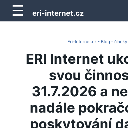
☰
eri-internet.cz
Eri-Internet.cz - Blog - články
ERI Internet uk
svou činnos
31.7.2026 a n
nadále pokrač
poskytování d