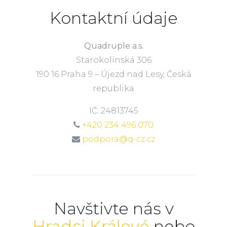
Kontaktní údaje
Quadruple a.s.
Starokolínská 306
190 16 Praha 9 – Újezd nad Lesy, Česká
republika
IČ: 24813745
+420 234 496 070
podpora@q-cz.cz
Navštivte nás v
Hradci Králové
nebo