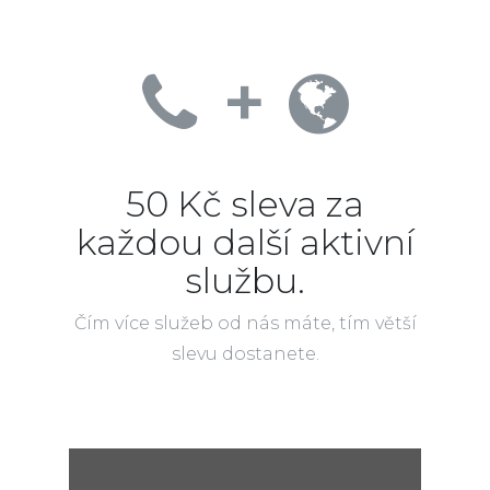
+
50 Kč sleva za
každou další aktivní
službu.
Čím více služeb od nás máte, tím větší
slevu dostanete.