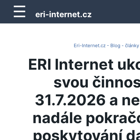
☰
eri-internet.cz
Eri-Internet.cz - Blog - články
ERI Internet uk
svou činnos
31.7.2026 a n
nadále pokrač
poskytování d