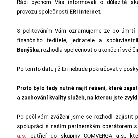
Rádi bychom Vás informovali o důležité sku
provozu společnosti
ERI Internet
.
S politováním Vám oznamujeme že po úmrtí 
finančního ředitele, jednatele a spoluvlast
Benýška
, rozhodla společnost o ukončení své či
Po tomto datu již Eri nebude pokračovat v posk
Proto bylo tedy nutné najít řešení, které zajist
a zachování kvality služeb, na kterou jste zvykl
Po pečlivém zvážení jsme se rozhodli zajistit 
spolupráci s naším partnerským operátorem s
a.s.
patřící do skupiny COMVERGA a.s., kte