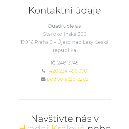
Kontaktní údaje
Quadruple a.s.
Starokolínská 306
190 16 Praha 9 – Újezd nad Lesy, Česká
republika
IČ: 24813745
+420 234 496 070
podpora@q-cz.cz
Navštivte nás v
Hradci Králové
nebo