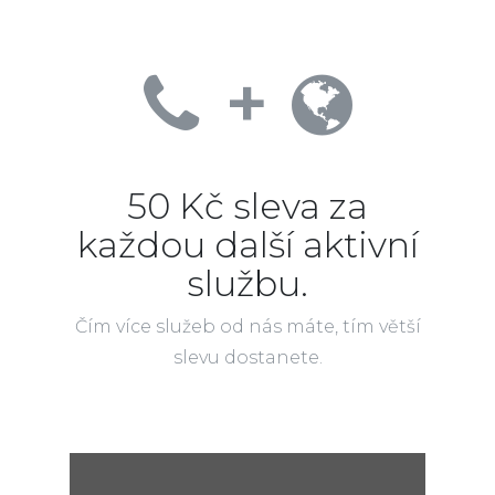
+
50 Kč sleva za
každou další aktivní
službu.
Čím více služeb od nás máte, tím větší
slevu dostanete.