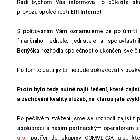
Rádi bychom Vás informovali o důležité sku
provozu společnosti
ERI Internet
.
S politováním Vám oznamujeme že po úmrtí 
finančního ředitele, jednatele a spoluvlast
Benýška
, rozhodla společnost o ukončení své či
Po tomto datu již Eri nebude pokračovat v posk
Proto bylo tedy nutné najít řešení, které zajist
a zachování kvality služeb, na kterou jste zvykl
Po pečlivém zvážení jsme se rozhodli zajistit 
spolupráci s naším partnerským operátorem s
a.s.
patřící do skupiny COMVERGA a.s., kte