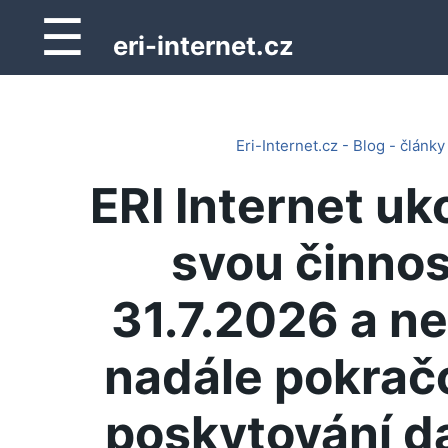
☰
eri-internet.cz
Eri-Internet.cz - Blog - články
ERI Internet uk
svou činnos
31.7.2026 a n
nadále pokrač
poskytování d