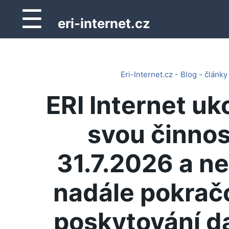
☰
eri-internet.cz
Eri-Internet.cz - Blog - články
ERI Internet uk
svou činnos
31.7.2026 a n
nadále pokrač
poskytování d