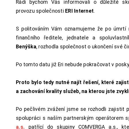
Rádi bychom Vás informovali o důležité sku
provozu společnosti
ERI Internet
.
S politováním Vám oznamujeme že po úmrtí 
finančního ředitele, jednatele a spoluvlast
Benýška
, rozhodla společnost o ukončení své či
Po tomto datu již Eri nebude pokračovat v posk
Proto bylo tedy nutné najít řešení, které zajist
a zachování kvality služeb, na kterou jste zvykl
Po pečlivém zvážení jsme se rozhodli zajistit 
spolupráci s naším partnerským operátorem s
a.s.
patřící do skupiny COMVERGA a.s., kte