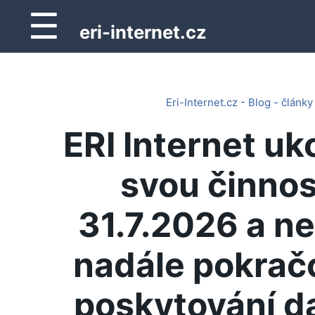
☰
eri-internet.cz
Eri-Internet.cz - Blog - články
ERI Internet uk
svou činnos
31.7.2026 a n
nadále pokrač
poskytování d