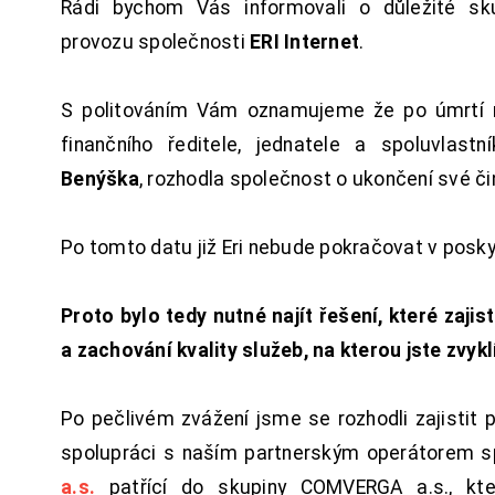
Rádi bychom Vás informovali o důležité sku
provozu společnosti
ERI Internet
.
S politováním Vám oznamujeme že po úmrtí 
finančního ředitele, jednatele a spoluvlast
Benýška
, rozhodla společnost o ukončení své či
Po tomto datu již Eri nebude pokračovat v posk
Proto bylo tedy nutné najít řešení, které zajist
a zachování kvality služeb, na kterou jste zvykl
Po pečlivém zvážení jsme se rozhodli zajistit 
spolupráci s naším partnerským operátorem s
a.s.
patřící do skupiny COMVERGA a.s., kte