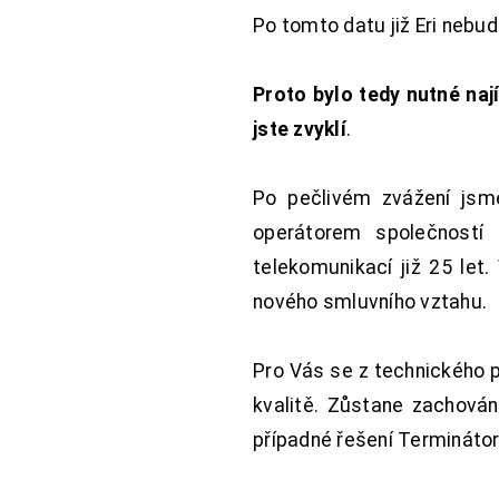
Po tomto datu již Eri nebu
Proto bylo tedy nutné nají
jste zvyklí
.
Po pečlivém zvážení jsme
operátorem společností
telekomunikací již 25 let
nového smluvního vztahu.
Pro Vás se z technického 
kvalitě. Zůstane zachována
případné řešení Terminátor