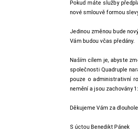
Pokud máte služby předpl
nové smlouvě formou slevy 
Jedinou změnou bude nový 
Vám budou včas předány.
Naším cílem je, abyste změ
společnosti Quadruple nara
pouze o administrativní r
nemění a jsou zachovány 1:
Děkujeme Vám za dlouhole
S úctou Benedikt Pánek