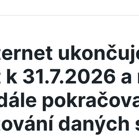
ternet ukonču
 k 31.7.2026 
dále pokračova
ování daných 