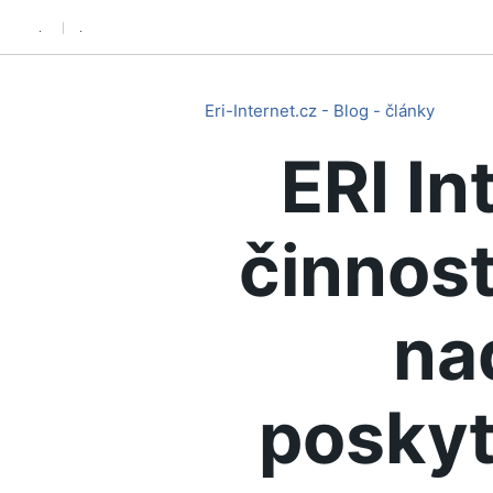
.
.
Eri-Internet.cz - Blog - články
ERI In
činnost
na
poskyt