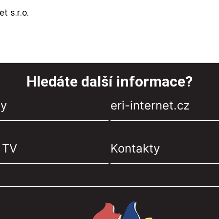
t s.r.o.
Hledáte další informace?
zy
eri-internet.cz
, TV
Kontakty