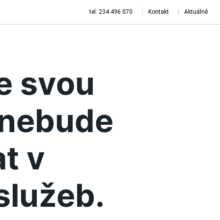
tel: 234 496 070
Kontakt
Aktuálně
je svou
a nebude
t v
služeb.