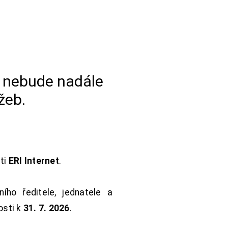
a nebude nadále
žeb.
sti
ERI Internet
.
ho ředitele, jednatele a
osti k
31. 7. 2026
.