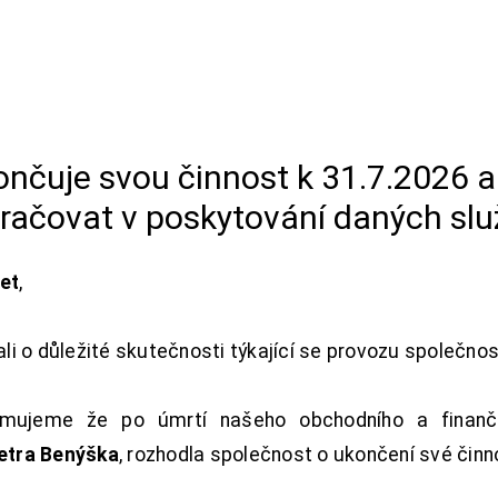
končuje svou činnost k 31.7.2026 
račovat v poskytování daných slu
net
,
i o důležité skutečnosti týkající se provozu společno
ujeme že po úmrtí našeho obchodního a finanční
Petra Benýška
, rozhodla společnost o ukončení své činn