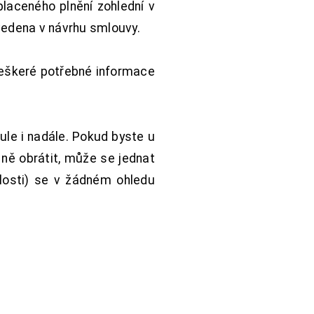
aceného plnění zohlední v
vedena v návrhu smlouvy.
Veškeré potřebné informace
ule i nadále. Pokud byste u
 ně obrátit, může se jednat
hlosti) se v žádném ohledu