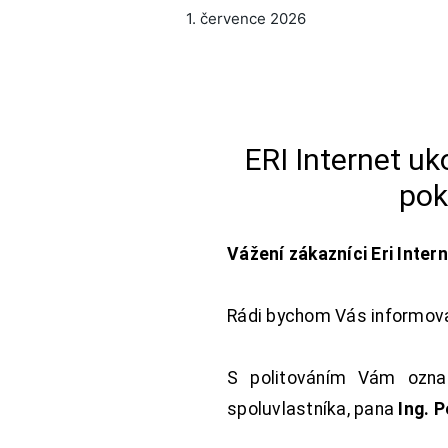
1. července 2026
ERI Internet u
pok
Vážení zákazníci Eri Inter
Rádi bychom Vás informoval
S politováním Vám oznam
spoluvlastníka, pana
Ing. 