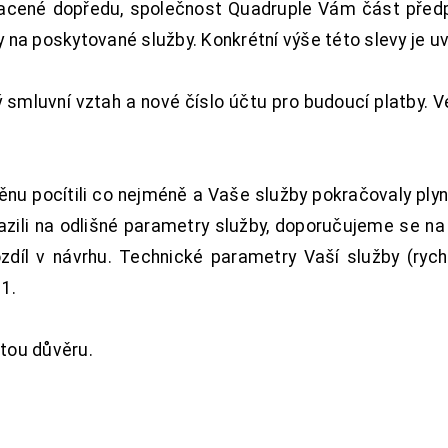
acené dopředu, společnost Quadruple Vám část předpl
na poskytované služby. Konkrétní výše této slevy je u
smluvní vztah a nové číslo účtu pro budoucí platby. 
nu pocítili co nejméně a Vaše služby pokračovaly plyn
zili na odlišné parametry služby, doporučujeme se na
ozdíl v návrhu. Technické parametry Vaší služby (ryc
1.
tou důvěru.