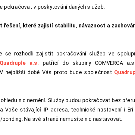
de pokračovat v poskytování daných služeb.
t řešení, které zajistí stabilitu, návaznost a zachován
 se rozhodli zajistit pokračování služeb ve spolu
Quadruple a.s.
patřící do skupiny COMVERGA a.s.,
. V nejbližší době Vás proto bude společnost
Quadrup
pohledu nic nemění. Služby budou pokračovat bez přeru
 Vaše stávající IP adresa, technické nastavení i Eri L
/bonding. Na své straně nemusíte nic nastavovat.