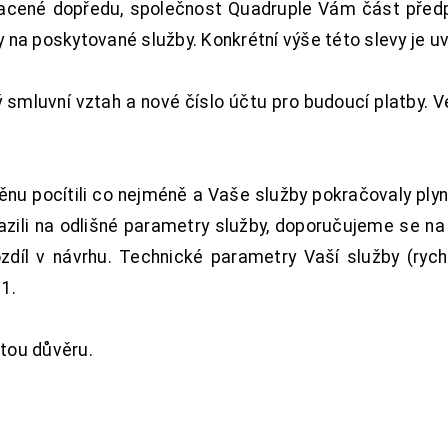
acené dopředu, společnost Quadruple Vám část předpl
na poskytované služby. Konkrétní výše této slevy je u
smluvní vztah a nové číslo účtu pro budoucí platby. 
nu pocítili co nejméně a Vaše služby pokračovaly plyn
zili na odlišné parametry služby, doporučujeme se na
ozdíl v návrhu. Technické parametry Vaší služby (ryc
1.
tou důvěru.