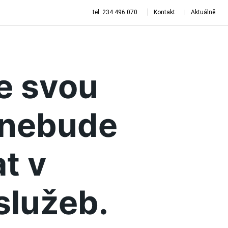
tel: 234 496 070
Kontakt
Aktuálně
je svou
a nebude
t v
služeb.