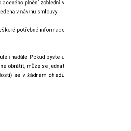
aceného plnění zohlední v
vedena v návrhu smlouvy.
Veškeré potřebné informace
ule i nadále. Pokud byste u
 ně obrátit, může se jednat
hlosti) se v žádném ohledu