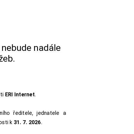
a nebude nadále
žeb.
sti
ERI Internet
.
ho ředitele, jednatele a
osti k
31. 7. 2026
.