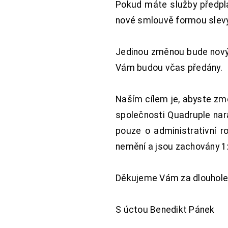
Pokud máte služby předpl
nové smlouvě formou slevy 
Jedinou změnou bude nový 
Vám budou včas předány.
Naším cílem je, abyste změ
společnosti Quadruple nara
pouze o administrativní r
nemění a jsou zachovány 1:
Děkujeme Vám za dlouhole
S úctou Benedikt Pánek