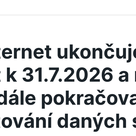
ternet ukonču
 k 31.7.2026 
dále pokračova
ování daných 