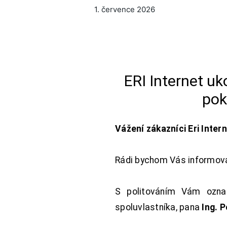
1. července 2026
ERI Internet u
pok
Vážení zákazníci Eri Inter
Rádi bychom Vás informoval
S politováním Vám oznam
spoluvlastníka, pana
Ing. 