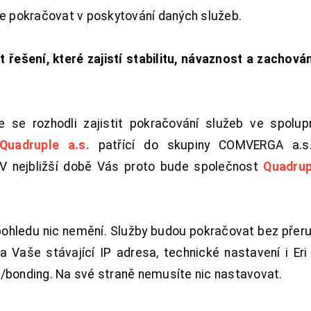
de pokračovat v poskytování daných služeb.
t řešení, které zajistí stabilitu, návaznost a zachován
 se rozhodli zajistit pokračování služeb ve spolu
Quadruple a.s.
patřící do skupiny COMVERGA a.s.,
. V nejbližší době Vás proto bude společnost
Quadrup
pohledu nic nemění. Služby budou pokračovat bez přeru
 Vaše stávající IP adresa, technické nastavení i Eri L
/bonding. Na své straně nemusíte nic nastavovat.