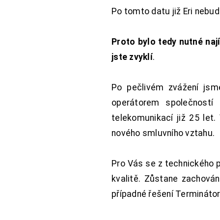
Po tomto datu již Eri nebu
Proto bylo tedy nutné nají
jste zvyklí
.
Po pečlivém zvážení jsme
operátorem společností
telekomunikací již 25 let
nového smluvního vztahu.
Pro Vás se z technického 
kvalitě. Zůstane zachována
případné řešení Terminátor