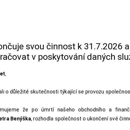
končuje svou činnost k 31.7.2026 
račovat v poskytování daných slu
net
,
i o důležité skutečnosti týkající se provozu společno
ujeme že po úmrtí našeho obchodního a finanční
Petra Benýška
, rozhodla společnost o ukončení své činn