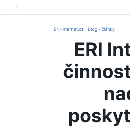
.
.
Eri-Internet.cz - Blog - články
ERI In
činnost
na
poskyt