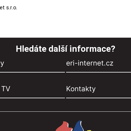
t s.r.o.
Hledáte další informace?
zy
eri-internet.cz
, TV
Kontakty