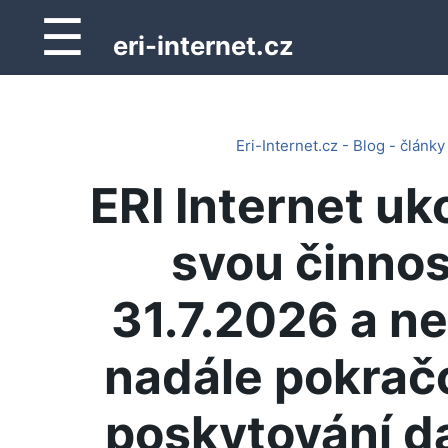
☰
eri-internet.cz
Eri-Internet.cz - Blog - články
ERI Internet uk
svou činnos
31.7.2026 a n
nadále pokrač
poskytování d