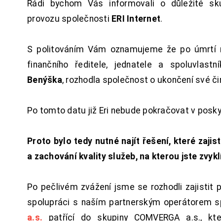
Rádi bychom Vás informovali o důležité sku
provozu společnosti
ERI Internet
.
S politováním Vám oznamujeme že po úmrtí 
finančního ředitele, jednatele a spoluvlast
Benýška
, rozhodla společnost o ukončení své či
Po tomto datu již Eri nebude pokračovat v posk
Proto bylo tedy nutné najít řešení, které zajist
a zachování kvality služeb, na kterou jste zvykl
Po pečlivém zvážení jsme se rozhodli zajistit 
spolupráci s naším partnerským operátorem s
a.s.
patřící do skupiny COMVERGA a.s., kte