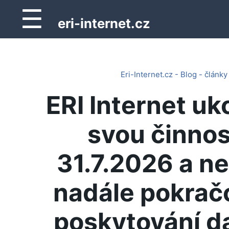
☰
eri-internet.cz
Eri-Internet.cz - Blog - články
ERI Internet uk
svou činnos
31.7.2026 a n
nadále pokrač
poskytování d