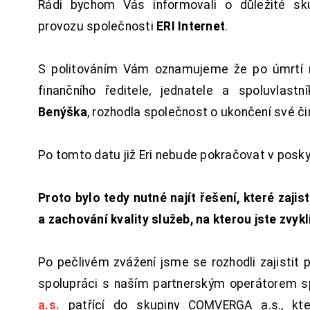
Rádi bychom Vás informovali o důležité sku
provozu společnosti
ERI Internet
.
S politováním Vám oznamujeme že po úmrtí 
finančního ředitele, jednatele a spoluvlast
Benýška
, rozhodla společnost o ukončení své či
Po tomto datu již Eri nebude pokračovat v posk
Proto bylo tedy nutné najít řešení, které zajist
a zachování kvality služeb, na kterou jste zvykl
Po pečlivém zvážení jsme se rozhodli zajistit 
spolupráci s naším partnerským operátorem s
a.s.
patřící do skupiny COMVERGA a.s., kte