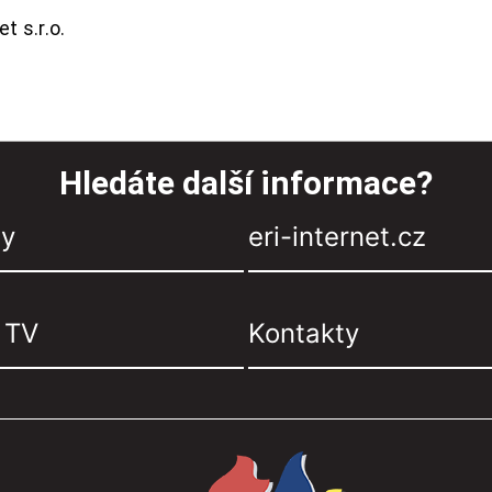
t s.r.o.
Hledáte další informace?
zy
eri-internet.cz
, TV
Kontakty