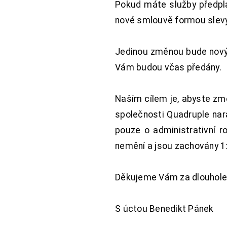
Pokud máte služby předpl
nové smlouvě formou slevy 
Jedinou změnou bude nový 
Vám budou včas předány.
Naším cílem je, abyste změ
společnosti Quadruple nara
pouze o administrativní r
nemění a jsou zachovány 1:
Děkujeme Vám za dlouhole
S úctou Benedikt Pánek