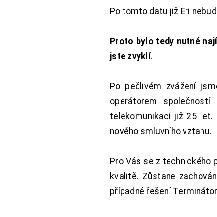
Po tomto datu již Eri nebu
Proto bylo tedy nutné nají
jste zvyklí
.
Po pečlivém zvážení jsme
operátorem společností
telekomunikací již 25 let
nového smluvního vztahu.
Pro Vás se z technického 
kvalitě. Zůstane zachována
případné řešení Terminátor