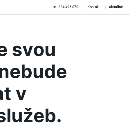
tel: 234 496 070
Kontakt
Aktuálně
je svou
a nebude
t v
služeb.