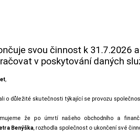
končuje svou činnost k 31.7.2026 
račovat v poskytování daných slu
net
,
i o důležité skutečnosti týkající se provozu společno
ujeme že po úmrtí našeho obchodního a finanční
Petra Benýška
, rozhodla společnost o ukončení své činn