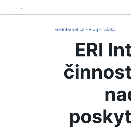
.
.
Eri-Internet.cz - Blog - články
ERI In
činnost
na
poskyt