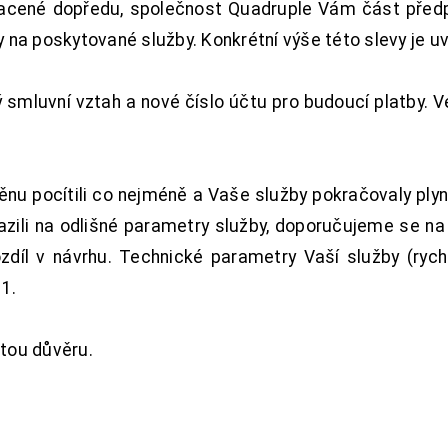
acené dopředu, společnost Quadruple Vám část předpl
na poskytované služby. Konkrétní výše této slevy je u
smluvní vztah a nové číslo účtu pro budoucí platby. 
nu pocítili co nejméně a Vaše služby pokračovaly plyn
zili na odlišné parametry služby, doporučujeme se na
ozdíl v návrhu. Technické parametry Vaší služby (ryc
1.
tou důvěru.