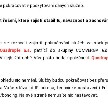
de pokračovat v poskytování daných služeb.
t řešení, které zajistí stabilitu, návaznost a zachován
 se rozhodli zajistit pokračování služeb ve spolu
Quadruple a.s.
patřící do skupiny COMVERGA a.s.,
. V nejbližší době Vás proto bude společnost
Quadrup
pohledu nic nemění. Služby budou pokračovat bez přeru
 Vaše stávající IP adresa, technické nastavení i Eri L
/bonding. Na své straně nemusíte nic nastavovat.