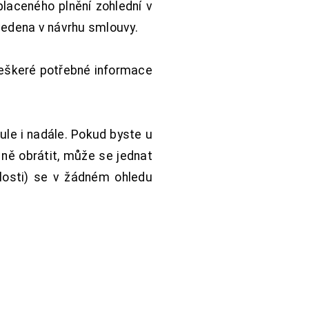
aceného plnění zohlední v
vedena v návrhu smlouvy.
Veškeré potřebné informace
ule i nadále. Pokud byste u
 ně obrátit, může se jednat
hlosti) se v žádném ohledu