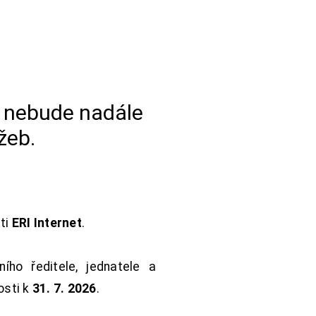
a nebude nadále
žeb.
sti
ERI Internet
.
ho ředitele, jednatele a
osti k
31. 7. 2026
.