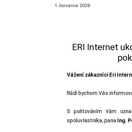
1. července 2026
ERI Internet u
pok
Vážení zákazníci Eri Inter
Rádi bychom Vás informoval
S politováním Vám oznam
spoluvlastníka, pana
Ing. 