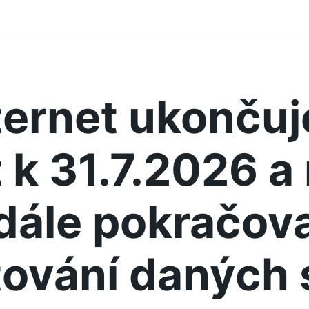
ternet ukonču
 k 31.7.2026 
dále pokračova
ování daných 