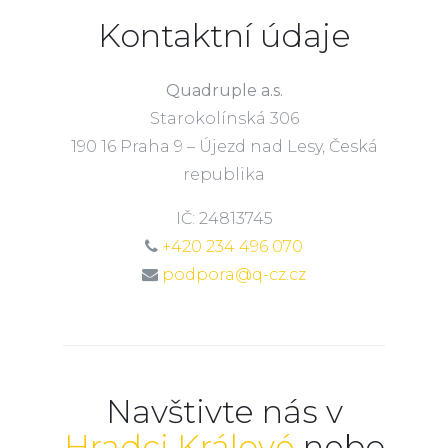
Kontaktní údaje
Quadruple a.s.
Starokolínská 306
190 16 Praha 9 – Újezd nad Lesy, Česká
republika
IČ: 24813745
+420 234 496 070
podpora@q-cz.cz
Navštivte nás v
Hradci Králové
nebo