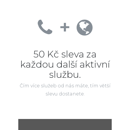
+
50 Kč sleva za
každou další aktivní
službu.
Čím více služeb od nás máte, tím větší
slevu dostanete.