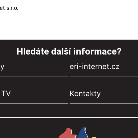
t s.r.o.
Hledáte další informace?
zy
eri-internet.cz
, TV
Kontakty