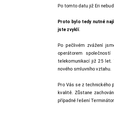
Po tomto datu již Eri nebu
Proto bylo tedy nutné nají
jste zvyklí
.
Po pečlivém zvážení jsme
operátorem společností
telekomunikací již 25 let
nového smluvního vztahu.
Pro Vás se z technického 
kvalitě. Zůstane zachována
případné řešení Terminátor