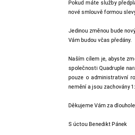
Pokud máte služby předpl
nové smlouvě formou slevy 
Jedinou změnou bude nový 
Vám budou včas předány.
Naším cílem je, abyste změ
společnosti Quadruple nara
pouze o administrativní r
nemění a jsou zachovány 1:
Děkujeme Vám za dlouhole
S úctou Benedikt Pánek