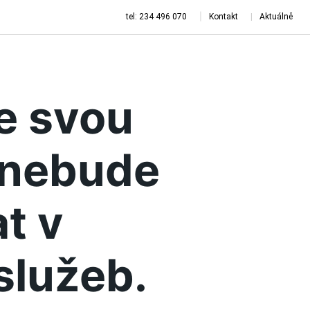
tel: 234 496 070
Kontakt
Aktuálně
je svou
a nebude
t v
služeb.