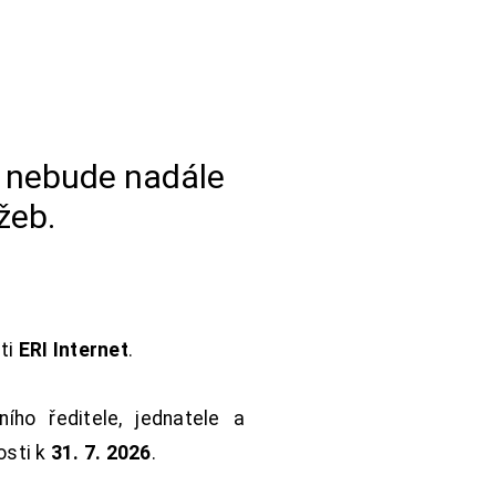
a nebude nadále
žeb.
sti
ERI Internet
.
ho ředitele, jednatele a
osti k
31. 7. 2026
.