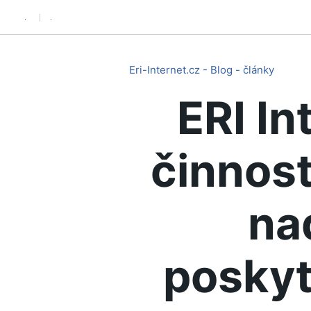
.
.
Eri-Internet.cz - Blog - články
ERI In
činnost
na
poskyt