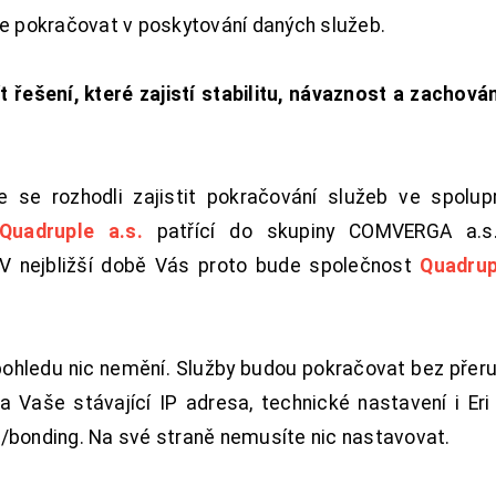
de pokračovat v poskytování daných služeb.
t řešení, které zajistí stabilitu, návaznost a zachován
 se rozhodli zajistit pokračování služeb ve spolu
Quadruple a.s.
patřící do skupiny COMVERGA a.s.,
. V nejbližší době Vás proto bude společnost
Quadrup
pohledu nic nemění. Služby budou pokračovat bez přeru
 Vaše stávající IP adresa, technické nastavení i Eri L
/bonding. Na své straně nemusíte nic nastavovat.