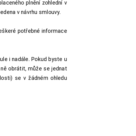
aceného plnění zohlední v
vedena v návrhu smlouvy.
Veškeré potřebné informace
ule i nadále. Pokud byste u
 ně obrátit, může se jednat
hlosti) se v žádném ohledu