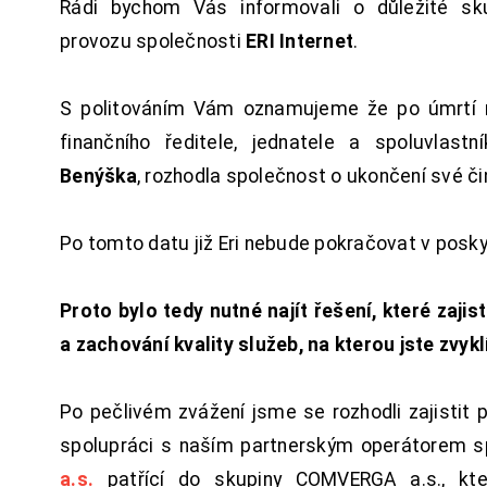
Rádi bychom Vás informovali o důležité sku
provozu společnosti
ERI Internet
.
S politováním Vám oznamujeme že po úmrtí 
finančního ředitele, jednatele a spoluvlast
Benýška
, rozhodla společnost o ukončení své či
Po tomto datu již Eri nebude pokračovat v posk
Proto bylo tedy nutné najít řešení, které zajist
a zachování kvality služeb, na kterou jste zvykl
Po pečlivém zvážení jsme se rozhodli zajistit 
spolupráci s naším partnerským operátorem s
a.s.
patřící do skupiny COMVERGA a.s., kte