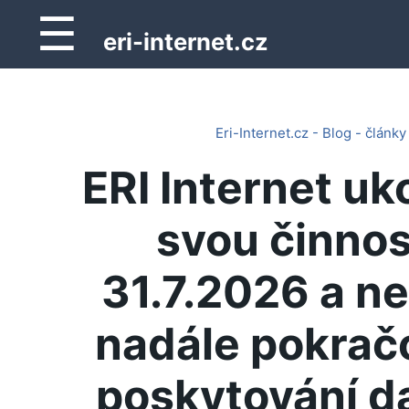
☰
eri-internet.cz
Eri-Internet.cz - Blog - články
ERI Internet uk
svou činnos
31.7.2026 a n
nadále pokrač
poskytování d