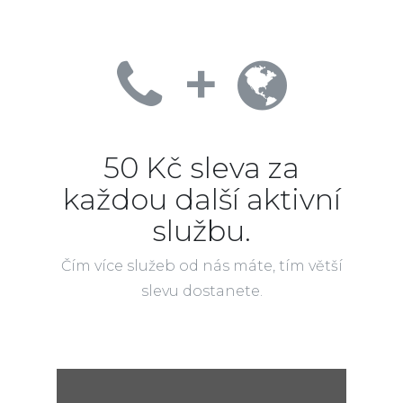
+
50 Kč sleva za
každou další aktivní
službu.
Čím více služeb od nás máte, tím větší
slevu dostanete.