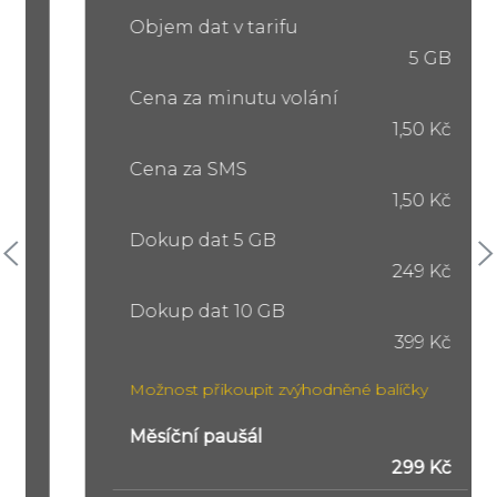
Objem dat v tarifu
5 GB
Cena za minutu volání
1,50 Kč
Cena za SMS
1,50 Kč
Dokup dat 5 GB
249 Kč
Dokup dat 10 GB
399 Kč
Možnost přikoupit zvýhodněné balíčky
Měsíční paušál
299 Kč