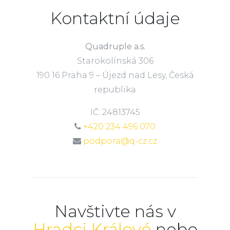
Kontaktní údaje
Quadruple a.s.
Starokolínská 306
190 16 Praha 9 – Újezd nad Lesy, Česká
republika
IČ: 24813745
+420 234 496 070
podpora@q-cz.cz
Navštivte nás v
Hradci Králové
nebo