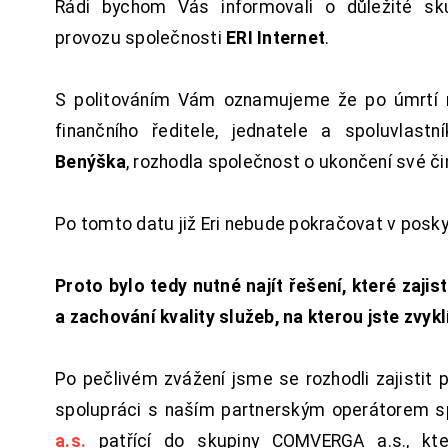
Rádi bychom Vás informovali o důležité sku
provozu společnosti
ERI Internet
.
S politováním Vám oznamujeme že po úmrtí 
finančního ředitele, jednatele a spoluvlast
Benýška
, rozhodla společnost o ukončení své či
Po tomto datu již Eri nebude pokračovat v posk
Proto bylo tedy nutné najít řešení, které zajist
a zachování kvality služeb, na kterou jste zvykl
Po pečlivém zvážení jsme se rozhodli zajistit 
spolupráci s naším partnerským operátorem s
a.s.
patřící do skupiny COMVERGA a.s., kte