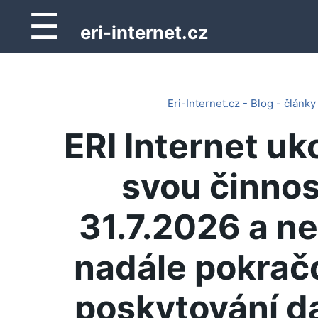
☰
eri-internet.cz
Eri-Internet.cz - Blog - články
ERI Internet uk
svou činnos
31.7.2026 a n
nadále pokrač
poskytování d