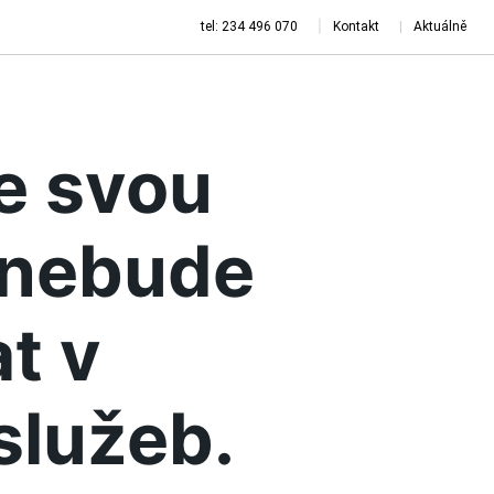
tel: 234 496 070
Kontakt
Aktuálně
je svou
a nebude
t v
služeb.