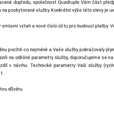
acené dopředu, společnost Quadruple Vám část předpl
na poskytované služby. Konkrétní výše této slevy je u
smluvní vztah a nové číslo účtu pro budoucí platby. 
nu pocítili co nejméně a Vaše služby pokračovaly plyn
zili na odlišné parametry služby, doporučujeme se na
ozdíl v návrhu. Technické parametry Vaší služby (ryc
1.
tou důvěru.