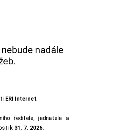
a nebude nadále
žeb.
sti
ERI Internet
.
ho ředitele, jednatele a
osti k
31. 7. 2026
.