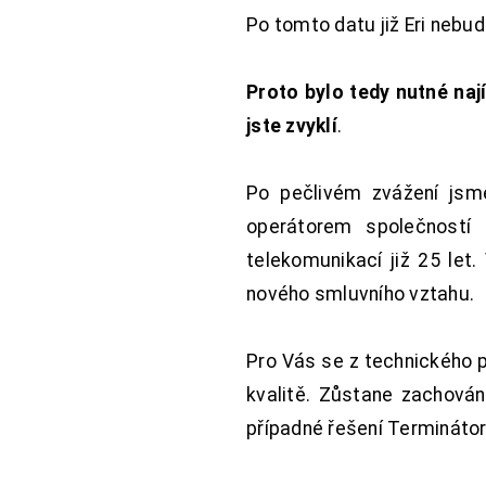
Po tomto datu již Eri nebu
Proto bylo tedy nutné nají
jste zvyklí
.
Po pečlivém zvážení jsme
operátorem společností
telekomunikací již 25 let
nového smluvního vztahu.
Pro Vás se z technického 
kvalitě. Zůstane zachována
případné řešení Terminátor