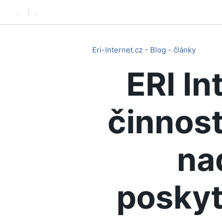
.
.
Eri-Internet.cz - Blog - články
ERI In
činnost
na
poskyt