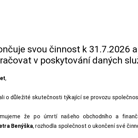
končuje svou činnost k 31.7.2026 
račovat v poskytování daných slu
net
,
i o důležité skutečnosti týkající se provozu společno
ujeme že po úmrtí našeho obchodního a finanční
Petra Benýška
, rozhodla společnost o ukončení své činn