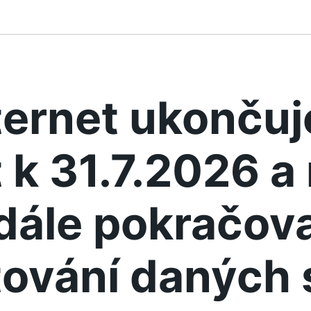
ternet ukonču
 k 31.7.2026 
dále pokračova
ování daných 