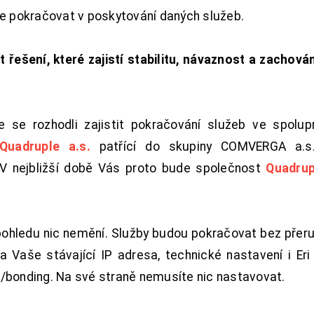
de pokračovat v poskytování daných služeb.
t řešení, které zajistí stabilitu, návaznost a zachován
 se rozhodli zajistit pokračování služeb ve spolu
Quadruple a.s.
patřící do skupiny COMVERGA a.s.,
. V nejbližší době Vás proto bude společnost
Quadrup
pohledu nic nemění. Služby budou pokračovat bez přeru
 Vaše stávající IP adresa, technické nastavení i Eri L
/bonding. Na své straně nemusíte nic nastavovat.