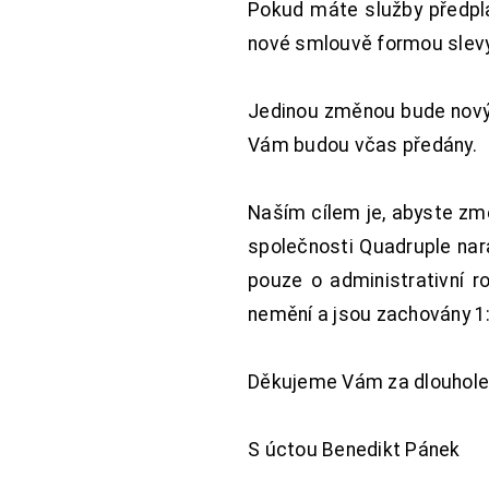
Pokud máte služby předpl
nové smlouvě formou slevy 
Jedinou změnou bude nový 
Vám budou včas předány.
Naším cílem je, abyste změ
společnosti Quadruple nara
pouze o administrativní r
nemění a jsou zachovány 1:
Děkujeme Vám za dlouhole
S úctou Benedikt Pánek