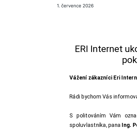
1. července 2026
ERI Internet u
pok
Vážení zákazníci Eri Inter
Rádi bychom Vás informoval
S politováním Vám oznam
spoluvlastníka, pana
Ing. 