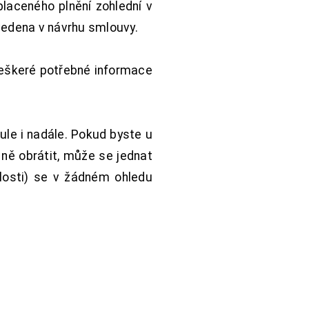
aceného plnění zohlední v
vedena v návrhu smlouvy.
Veškeré potřebné informace
ule i nadále. Pokud byste u
 ně obrátit, může se jednat
hlosti) se v žádném ohledu