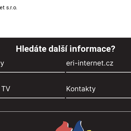
t s.r.o.
Hledáte další informace?
zy
eri-internet.cz
, TV
Kontakty