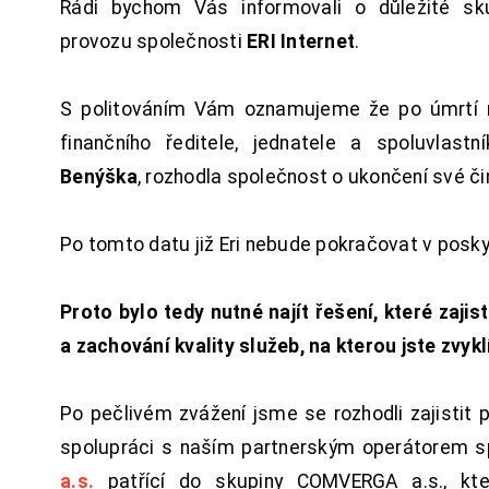
Rádi bychom Vás informovali o důležité sku
provozu společnosti
ERI Internet
.
S politováním Vám oznamujeme že po úmrtí 
finančního ředitele, jednatele a spoluvlast
Benýška
, rozhodla společnost o ukončení své či
Po tomto datu již Eri nebude pokračovat v posk
Proto bylo tedy nutné najít řešení, které zajist
a zachování kvality služeb, na kterou jste zvykl
Po pečlivém zvážení jsme se rozhodli zajistit 
spolupráci s naším partnerským operátorem s
a.s.
patřící do skupiny COMVERGA a.s., kte