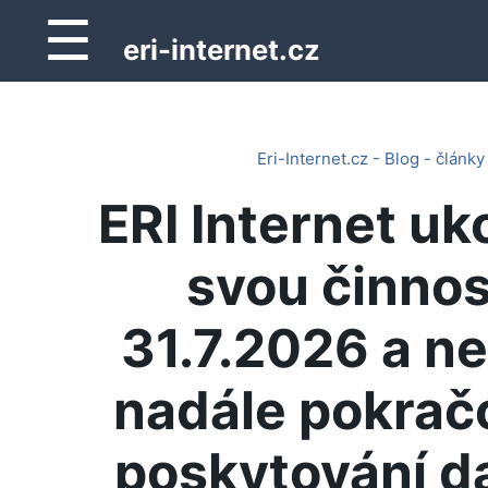
☰
eri-internet.cz
Eri-Internet.cz - Blog - články
ERI Internet uk
svou činnos
31.7.2026 a n
nadále pokrač
poskytování d