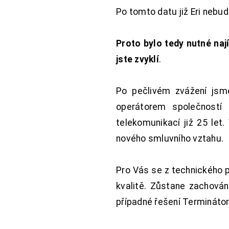
Po tomto datu již Eri nebu
Proto bylo tedy nutné nají
jste zvyklí
.
Po pečlivém zvážení jsme
operátorem společností
telekomunikací již 25 let
nového smluvního vztahu.
Pro Vás se z technického 
kvalitě. Zůstane zachována
případné řešení Terminátor