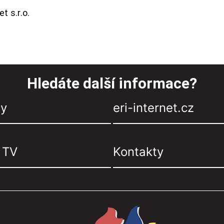
t s.r.o.
Hledáte další informace?
zy
eri-internet.cz
, TV
Kontakty