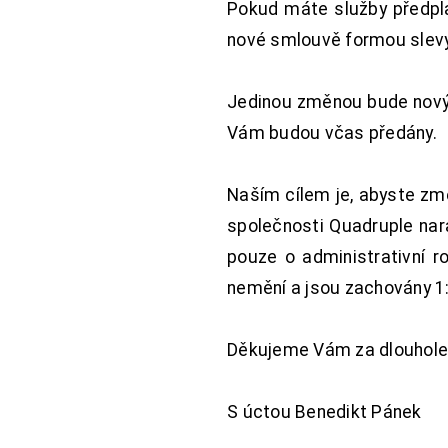
Pokud máte služby předpl
nové smlouvě formou slevy 
Jedinou změnou bude nový 
Vám budou včas předány.
Naším cílem je, abyste změ
společnosti Quadruple nara
pouze o administrativní r
nemění a jsou zachovány 1:
Děkujeme Vám za dlouhole
S úctou Benedikt Pánek