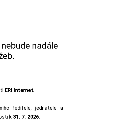
a nebude nadále
žeb.
sti
ERI Internet
.
ho ředitele, jednatele a
osti k
31. 7. 2026
.