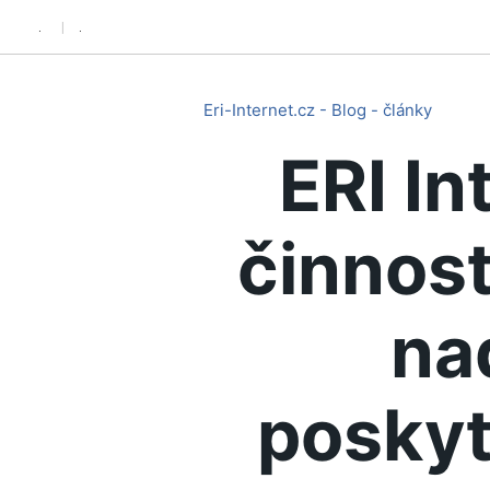
.
.
Eri-Internet.cz - Blog - články
ERI In
činnost
na
poskyt