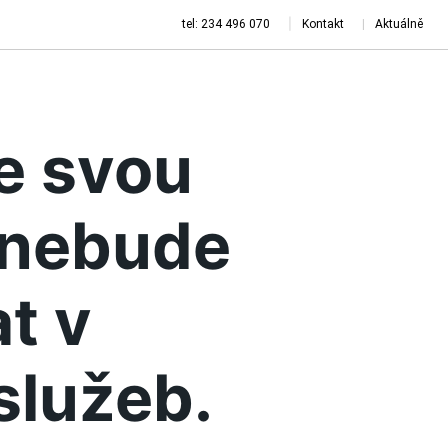
tel: 234 496 070
Kontakt
Aktuálně
je svou
a nebude
t v
služeb.