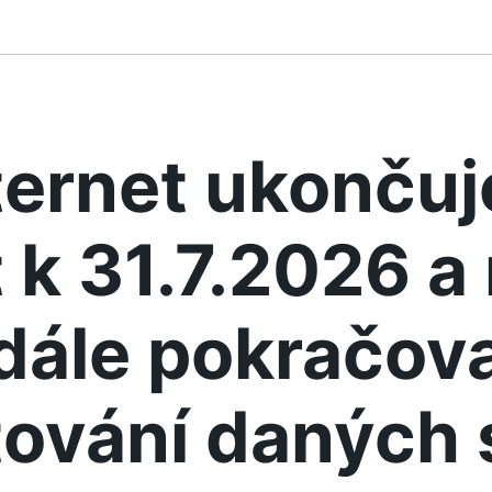
ternet ukonču
 k 31.7.2026 
dále pokračova
ování daných 