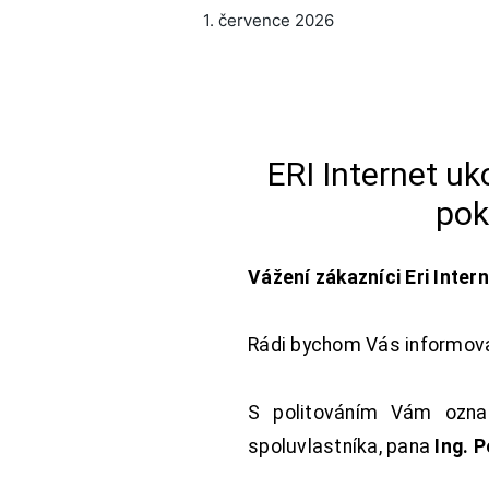
1. července 2026
ERI Internet u
pok
Vážení zákazníci Eri Inter
Rádi bychom Vás informoval
S politováním Vám oznam
spoluvlastníka, pana
Ing. 