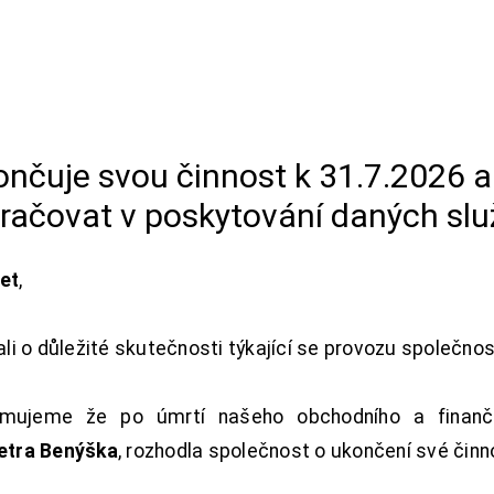
končuje svou činnost k 31.7.2026 
račovat v poskytování daných slu
net
,
i o důležité skutečnosti týkající se provozu společno
ujeme že po úmrtí našeho obchodního a finanční
Petra Benýška
, rozhodla společnost o ukončení své činn