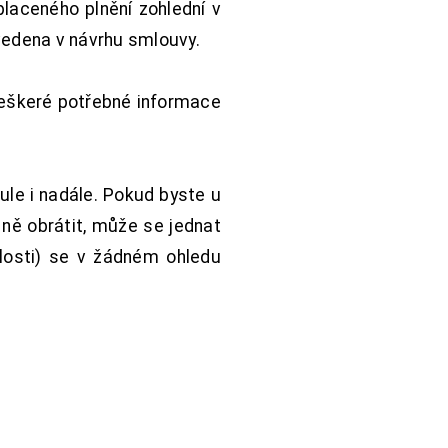
aceného plnění zohlední v
vedena v návrhu smlouvy.
Veškeré potřebné informace
ule i nadále. Pokud byste u
 ně obrátit, může se jednat
hlosti) se v žádném ohledu