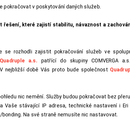
de pokračovat v poskytování daných služeb.
t řešení, které zajistí stabilitu, návaznost a zachován
 se rozhodli zajistit pokračování služeb ve spolu
Quadruple a.s.
patřící do skupiny COMVERGA a.s.,
. V nejbližší době Vás proto bude společnost
Quadrup
pohledu nic nemění. Služby budou pokračovat bez přeru
 Vaše stávající IP adresa, technické nastavení i Eri L
/bonding. Na své straně nemusíte nic nastavovat.