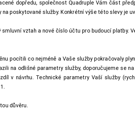
acené dopředu, společnost Quadruple Vám část předpl
na poskytované služby. Konkrétní výše této slevy je u
smluvní vztah a nové číslo účtu pro budoucí platby. 
nu pocítili co nejméně a Vaše služby pokračovaly plyn
zili na odlišné parametry služby, doporučujeme se na
ozdíl v návrhu. Technické parametry Vaší služby (ryc
1.
tou důvěru.