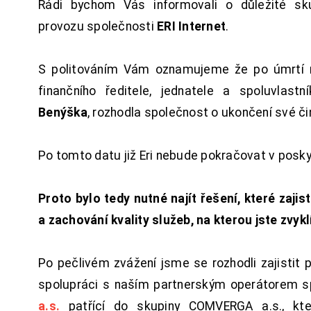
Rádi bychom Vás informovali o důležité sku
provozu společnosti
ERI Internet
.
S politováním Vám oznamujeme že po úmrtí 
finančního ředitele, jednatele a spoluvlast
Benýška
, rozhodla společnost o ukončení své či
Po tomto datu již Eri nebude pokračovat v posk
Proto bylo tedy nutné najít řešení, které zajist
a zachování kvality služeb, na kterou jste zvykl
Po pečlivém zvážení jsme se rozhodli zajistit 
spolupráci s naším partnerským operátorem s
a.s.
patřící do skupiny COMVERGA a.s., kte