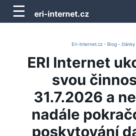
☰
eri-internet.cz
Eri-Internet.cz - Blog - články
ERI Internet uk
svou činnos
31.7.2026 a n
nadále pokrač
poskytování d