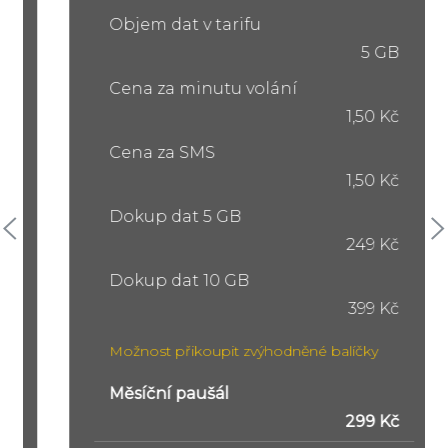
Objem dat v tarifu
5 GB
Cena za minutu volání
1,50 Kč
Cena za SMS
1,50 Kč
Dokup dat 5 GB
249 Kč
Dokup dat 10 GB
399 Kč
Možnost přikoupit zvýhodněné balíčky
Měsíční paušál
299 Kč