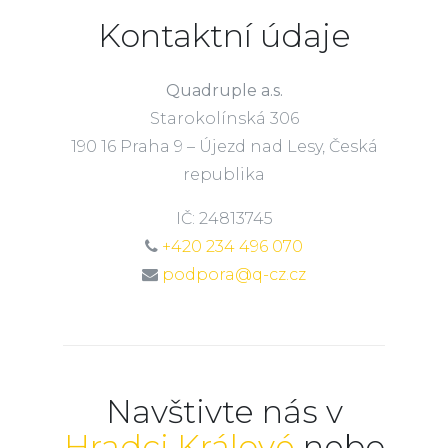
Kontaktní údaje
Quadruple a.s.
Starokolínská 306
190 16 Praha 9 – Újezd nad Lesy, Česká
republika
IČ: 24813745
+420 234 496 070
podpora@q-cz.cz
Navštivte nás v
Hradci Králové
nebo