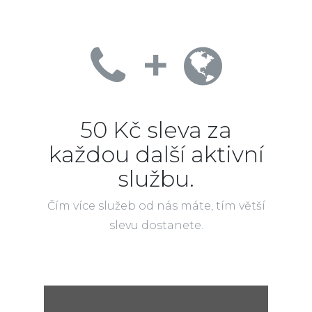
+
50 Kč sleva za
každou další aktivní
službu.
Čím více služeb od nás máte, tím větší
slevu dostanete.