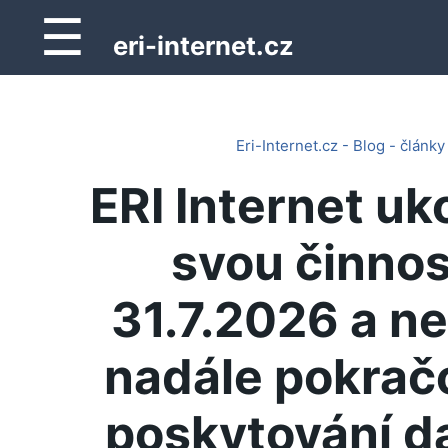
☰
eri-internet.cz
Eri-Internet.cz - Blog - články
ERI Internet uk
svou činnos
31.7.2026 a n
nadále pokrač
poskytování d