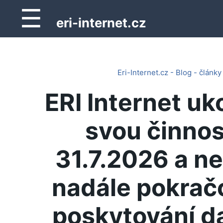
☰
eri-internet.cz
Eri-Internet.cz - Blog - články
ERI Internet uk
svou činnos
31.7.2026 a n
nadále pokrač
poskytování d