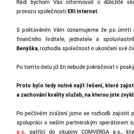
Rádi bychom Vás informovali o důležité sku
provozu společnosti
ERI Internet
.
S politováním Vám oznamujeme že po úmrtí 
finančního ředitele, jednatele a spoluvlast
Benýška
, rozhodla společnost o ukončení své či
Po tomto datu již Eri nebude pokračovat v posk
Proto bylo tedy nutné najít řešení, které zajist
a zachování kvality služeb, na kterou jste zvykl
Po pečlivém zvážení jsme se rozhodli zajistit 
spolupráci s naším partnerským operátorem s
a.s.
patřící do skupiny COMVERGA a.s., kte