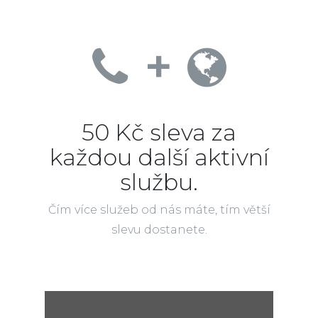
+
50 Kč sleva za
každou další aktivní
službu.
Čím více služeb od nás máte, tím větší
slevu dostanete.