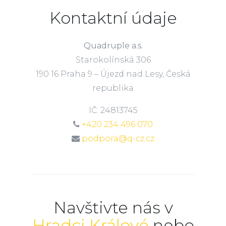
Kontaktní údaje
Quadruple a.s.
Starokolínská 306
190 16 Praha 9 – Újezd nad Lesy, Česká
republika
IČ: 24813745
+420 234 496 070
podpora@q-cz.cz
Navštivte nás v
Hradci Králové
nebo