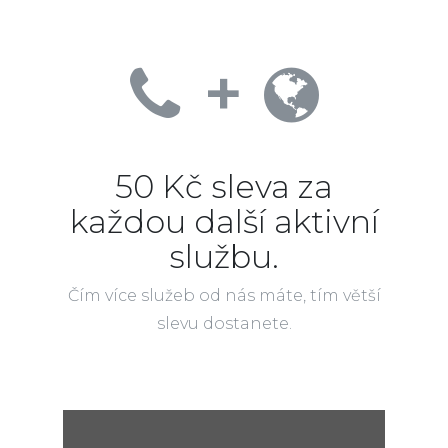
+
50 Kč sleva za
každou další aktivní
službu.
Čím více služeb od nás máte, tím větší
slevu dostanete.