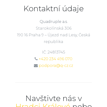
Kontaktní údaje
Quadruple a.s.
Starokolínská 306
190 16 Praha 9 – Újezd nad Lesy, Česká
republika
IČ: 24813745
+420 234 496 070
podpora@q-cz.cz
Navštivte nás v
Hradci Králové
nebo