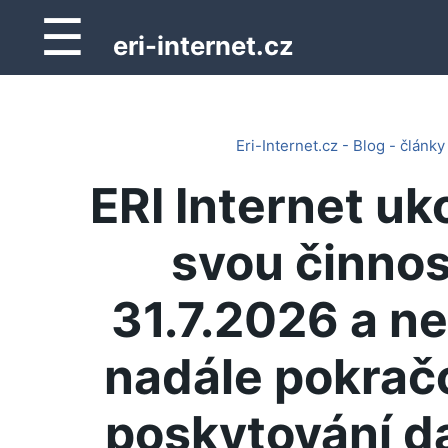
☰
eri-internet.cz
Eri-Internet.cz - Blog - články
ERI Internet uk
svou činnos
31.7.2026 a n
nadále pokrač
poskytování d