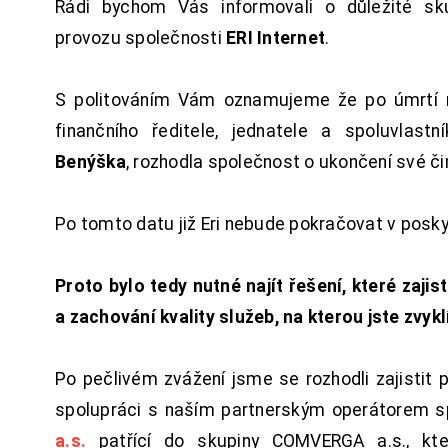
Rádi bychom Vás informovali o důležité sku
provozu společnosti
ERI Internet
.
S politováním Vám oznamujeme že po úmrtí 
finančního ředitele, jednatele a spoluvlast
Benýška
, rozhodla společnost o ukončení své či
Po tomto datu již Eri nebude pokračovat v posk
Proto bylo tedy nutné najít řešení, které zajist
a zachování kvality služeb, na kterou jste zvykl
Po pečlivém zvážení jsme se rozhodli zajistit 
spolupráci s naším partnerským operátorem s
a.s.
patřící do skupiny COMVERGA a.s., kte