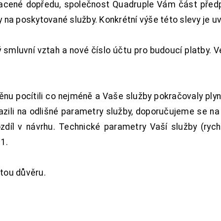
acené dopředu, společnost Quadruple Vám část předpl
na poskytované služby. Konkrétní výše této slevy je u
smluvní vztah a nové číslo účtu pro budoucí platby. 
nu pocítili co nejméně a Vaše služby pokračovaly plyn
zili na odlišné parametry služby, doporučujeme se na
ozdíl v návrhu. Technické parametry Vaší služby (ryc
1.
tou důvěru.