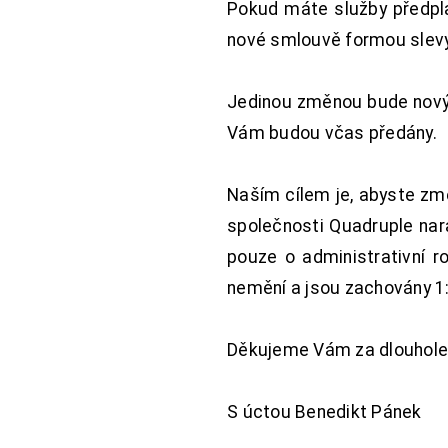
Pokud máte služby předpl
nové smlouvě formou slevy 
Jedinou změnou bude nový 
Vám budou včas předány.
Naším cílem je, abyste změ
společnosti Quadruple nara
pouze o administrativní r
nemění a jsou zachovány 1:
Děkujeme Vám za dlouhole
S úctou Benedikt Pánek