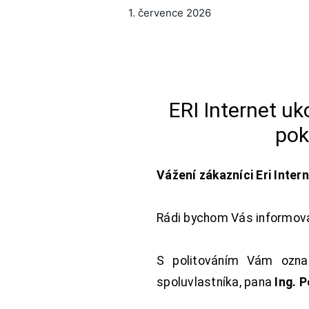
1. července 2026
ERI Internet u
pok
Vážení zákazníci Eri Inter
Rádi bychom Vás informoval
S politováním Vám oznam
spoluvlastníka, pana
Ing. 