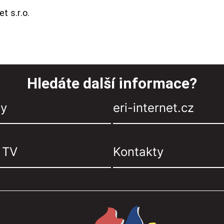
t s.r.o.
Hledáte další informace?
zy
eri-internet.cz
, TV
Kontakty