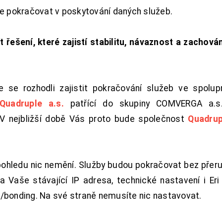
de pokračovat v poskytování daných služeb.
t řešení, které zajistí stabilitu, návaznost a zachován
 se rozhodli zajistit pokračování služeb ve spolu
Quadruple a.s.
patřící do skupiny COMVERGA a.s.,
. V nejbližší době Vás proto bude společnost
Quadrup
pohledu nic nemění. Služby budou pokračovat bez přeru
 Vaše stávající IP adresa, technické nastavení i Eri L
/bonding. Na své straně nemusíte nic nastavovat.