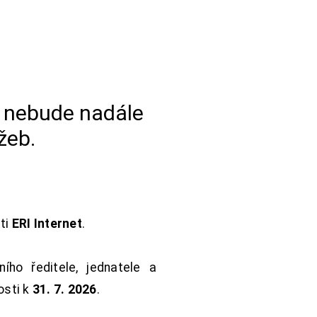
a nebude nadále
žeb.
sti
ERI Internet
.
ho ředitele, jednatele a
osti k
31. 7. 2026
.