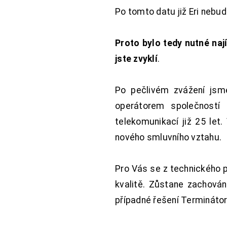
Po tomto datu již Eri nebu
Proto bylo tedy nutné nají
jste zvyklí
.
Po pečlivém zvážení jsme
operátorem společností
telekomunikací již 25 let
nového smluvního vztahu.
Pro Vás se z technického 
kvalitě. Zůstane zachována
případné řešení Terminátor