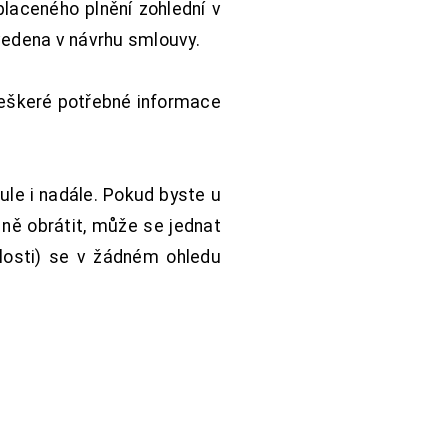
aceného plnění zohlední v
vedena v návrhu smlouvy.
Veškeré potřebné informace
ule i nadále. Pokud byste u
 ně obrátit, může se jednat
hlosti) se v žádném ohledu