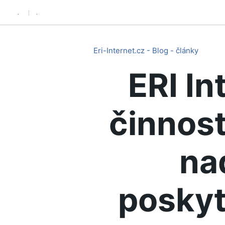
.
.
Eri-Internet.cz - Blog - články
ERI In
činnost
na
poskyt