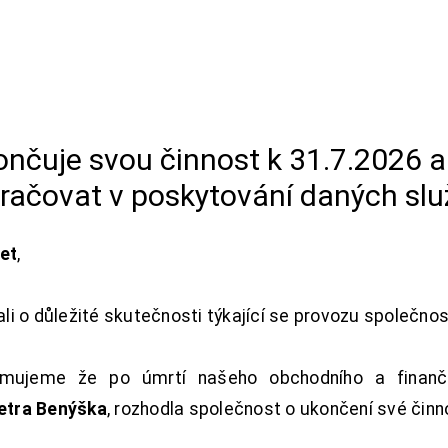
končuje svou činnost k 31.7.2026 
račovat v poskytování daných slu
net
,
i o důležité skutečnosti týkající se provozu společno
ujeme že po úmrtí našeho obchodního a finanční
Petra Benýška
, rozhodla společnost o ukončení své činn