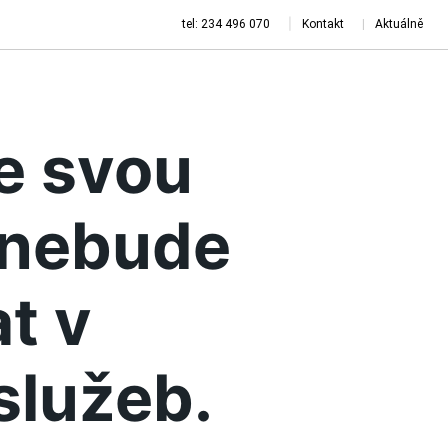
tel: 234 496 070
Kontakt
Aktuálně
je svou
a nebude
t v
služeb.