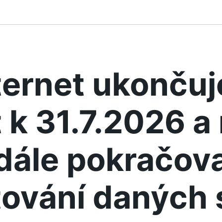
ternet ukonču
 k 31.7.2026 
dále pokračova
ování daných 