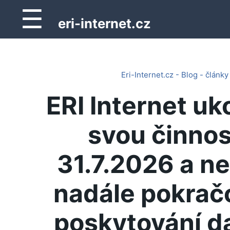
☰
eri-internet.cz
Eri-Internet.cz - Blog - články
ERI Internet uk
svou činnos
31.7.2026 a n
nadále pokrač
poskytování d