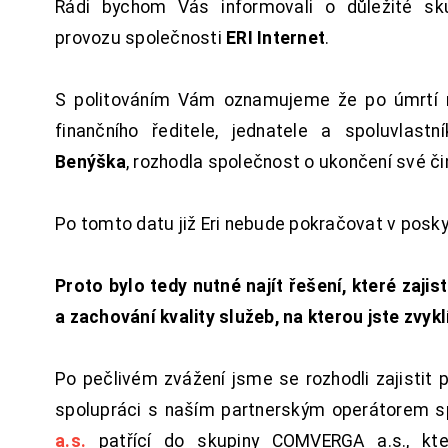
Rádi bychom Vás informovali o důležité sku
provozu společnosti
ERI Internet
.
S politováním Vám oznamujeme že po úmrtí 
finančního ředitele, jednatele a spoluvlast
Benýška
, rozhodla společnost o ukončení své či
Po tomto datu již Eri nebude pokračovat v posk
Proto bylo tedy nutné najít řešení, které zajist
a zachování kvality služeb, na kterou jste zvykl
Po pečlivém zvážení jsme se rozhodli zajistit 
spolupráci s naším partnerským operátorem s
a.s.
patřící do skupiny COMVERGA a.s., kte