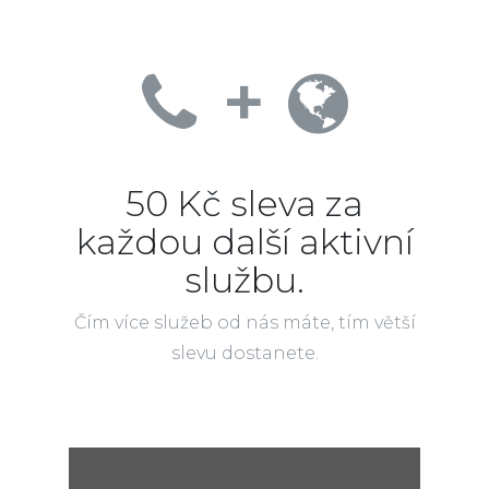
+
50 Kč sleva za
každou další aktivní
službu.
Čím více služeb od nás máte, tím větší
slevu dostanete.