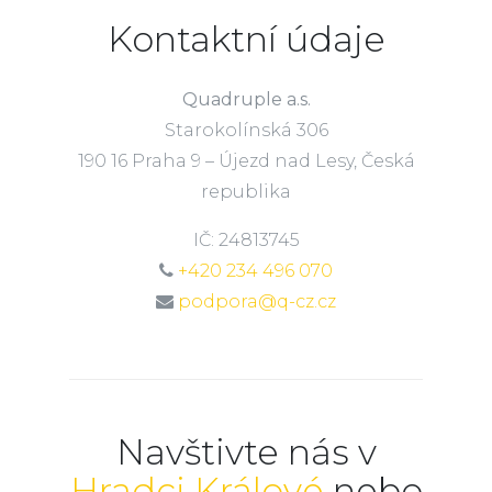
Kontaktní údaje
Quadruple a.s.
Starokolínská 306
190 16 Praha 9 – Újezd nad Lesy, Česká
republika
IČ: 24813745
+420 234 496 070
podpora@q-cz.cz
Navštivte nás v
Hradci Králové
nebo